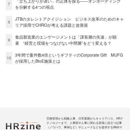
「立ち上がりが遅い」の正体を探る——オンボーディング
7
を分解する4つの視点
JTBのタレントアクイジション ビジネス改革のためのキャ
8
リア採用でCHROが考える課題と改善策
食品製造業のエンゲージメントは「課長層の失速」が顕
9
著 “経営と現場をつなげない中間層”をどう変える？
3年間で案件数4倍というギフティのCorporate Gift MUFG
10
が採用したBtoE施策とは
労務管理から戦略人事、日常業務からキャリアパス、HRテ
クノロジーまで、人事部や人事に関わる皆様に役立つ記事
（ノウハウ、事例など）やニュースなどを提供するWebマ