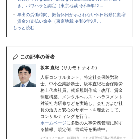
き、パワハラと認定（東京地裁 令和5年12...
早出の労働時間、振替休日が示されない休日出勤に割増
賃金の支払い命令（東京地裁 令和6年9月...
もっと読む
この記事の著者
坂本 直紀（サカモト ナオキ）
人事コンサルタント、特定社会保険労務
士、中小企業診断士、坂本直紀社会保険労
務士代表社員。就業規則作成・改訂、賃金
制度構築、メンタルヘルス・ハラスメント
対策社内研修などを実施し、会社および社
員の活力と安心のサポートを理念として、
コンサルティングを行う。
ホームページ
に多数の人事労務管理に関す
る情報、規定例、書式等を掲載中。
※プロフィールは、執筆時点、または直近の記事の寄稿時点で