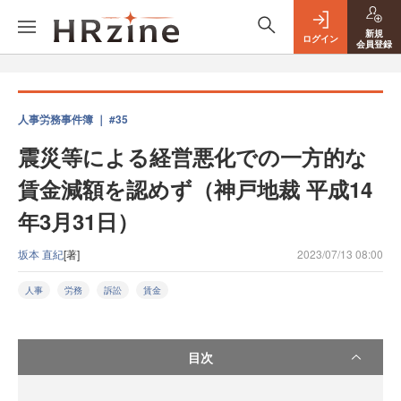
新規
ログイン
会員登録
人事労務事件簿 ｜ #35
震災等による経営悪化での一方的な
賃金減額を認めず（神戸地裁 平成14
年3月31日）
坂本 直紀
[著]
2023/07/13 08:00
人事
労務
訴訟
賃金
目次