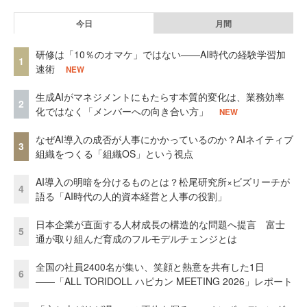
今日
月間
研修は「10％のオマケ」ではない——AI時代の経験学習加
1
速術
NEW
生成AIがマネジメントにもたらす本質的変化は、業務効率
2
化ではなく「メンバーへの向き合い方」
NEW
なぜAI導入の成否が人事にかかっているのか？AIネイティブ
3
組織をつくる「組織OS」という視点
AI導入の明暗を分けるものとは？松尾研究所×ビズリーチが
4
語る「AI時代の人的資本経営と人事の役割」
日本企業が直面する人材成長の構造的な問題へ提言 富士
5
通が取り組んだ育成のフルモデルチェンジとは
全国の社員2400名が集い、笑顔と熱意を共有した1日
6
――「ALL TORIDOLL ハピカン MEETING 2026」レポート