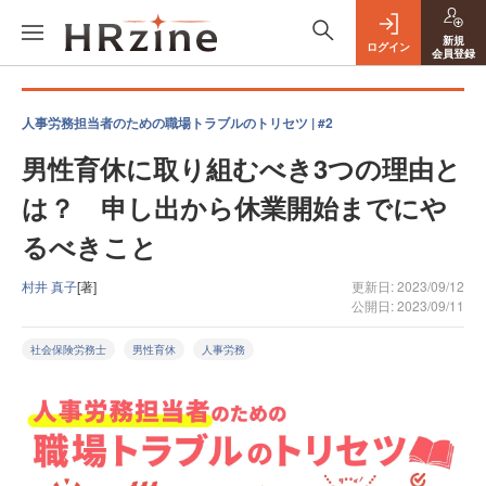
新規
ログイン
会員登録
人事労務担当者のための職場トラブルのトリセツ | #2
男性育休に取り組むべき3つの理由と
は？ 申し出から休業開始までにや
るべきこと
村井 真子
[著]
更新日: 2023/09/12
公開日: 2023/09/11
社会保険労務士
男性育休
人事労務