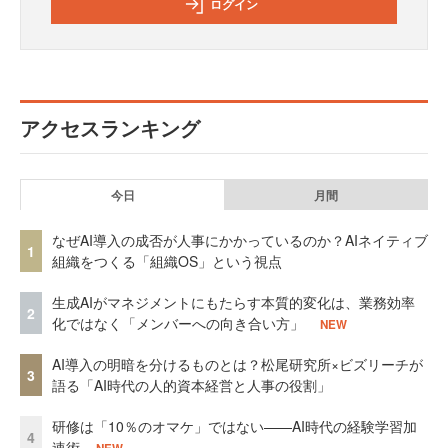
ログイン
アクセスランキング
今日
月間
なぜAI導入の成否が人事にかかっているのか？AIネイティブ
1
組織をつくる「組織OS」という視点
生成AIがマネジメントにもたらす本質的変化は、業務効率
2
化ではなく「メンバーへの向き合い方」
NEW
AI導入の明暗を分けるものとは？松尾研究所×ビズリーチが
3
語る「AI時代の人的資本経営と人事の役割」
研修は「10％のオマケ」ではない——AI時代の経験学習加
4
速術