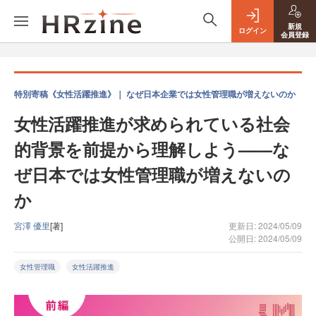
新規
ログイン
会員登録
特別寄稿《女性活躍推進》｜ なぜ日本企業では女性管理職が増えないのか
女性活躍推進が求められている社会
的背景を前提から理解しよう——な
ぜ日本では女性管理職が増えないの
か
宮澤 優里
[著]
更新日: 2024/05/09
公開日: 2024/05/09
女性管理職
女性活躍推進