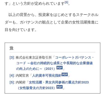
[5]
す」という方針が定められています
。
以上の背景から、投資家をはじめとするステークホル
ダーも、ガバナンスの観点として企業の女性活躍推進に
目を向けています。
注
[3]
: 株式会社東京証券取引所「
コーポレートガバナンス・
コード ～会社の持続的な成長と中長期的な企業価値
の向上のために～（2021）
」
[4]
: 内閣官房「
人的資本可視化指針
」
[5]
: 内閣府「
女性活躍・男女共同参画の重点方針2023
（女性版骨太の方針2023）
」