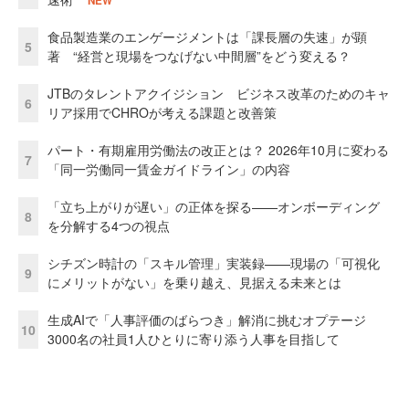
NEW
食品製造業のエンゲージメントは「課長層の失速」が顕
5
著 “経営と現場をつなげない中間層”をどう変える？
JTBのタレントアクイジション ビジネス改革のためのキャ
6
リア採用でCHROが考える課題と改善策
パート・有期雇用労働法の改正とは？ 2026年10月に変わる
7
「同一労働同一賃金ガイドライン」の内容
「立ち上がりが遅い」の正体を探る——オンボーディング
8
を分解する4つの視点
シチズン時計の「スキル管理」実装録——現場の「可視化
9
にメリットがない」を乗り越え、見据える未来とは
生成AIで「人事評価のばらつき」解消に挑むオプテージ
10
3000名の社員1人ひとりに寄り添う人事を目指して