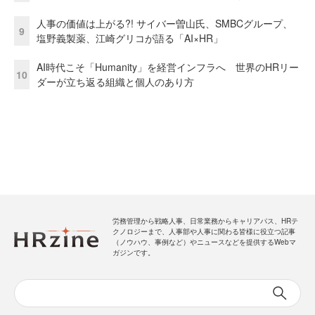
人事の価値は上がる?! サイバー曽山氏、SMBCグループ、
9
塩野義製薬、江崎グリコが語る「AI×HR」
AI時代こそ「Humanity」を経営インフラへ 世界のHRリー
10
ダーが立ち返る組織と個人のあり方
労務管理から戦略人事、日常業務からキャリアパス、HRテ
クノロジーまで、人事部や人事に関わる皆様に役立つ記事
（ノウハウ、事例など）やニュースなどを提供するWebマ
ガジンです。