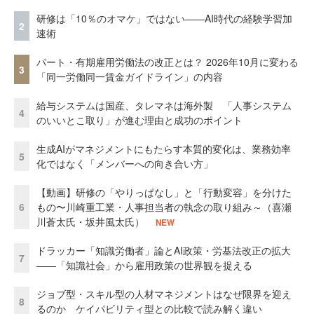
研修は「10％のオマケ」ではない——AI時代の経験学習加
2
速術
パート・有期雇用労働法の改正とは？ 2026年10月に変わる
3
「同一労働同一賃金ガイドライン」の内容
給与システムは国産、タレマネは海外製 「人事システム
4
のいいとこ取り」が進む理由と成功のポイント
生成AIがマネジメントにもたらす本質的変化は、業務効率
5
化ではなく「メンバーへの向き合い方」
【動画】研修の「やりっぱなし」と「行動変容」を分けた
6
もの〜川崎重工業・人事担当者の執念の取り組み～（喜瀬
川蒼太氏・坂井風太氏）
NEW
ドラッカー「知識労働者」論とAI政策・労基法改正の拡大
7
——「知識社会」から雇用政策の世界観を捉える
ジョブ型・スキル型の人材マネジメントはなぜ限界を迎え
8
るのか ケイパビリティ型との比較で読み解く違い