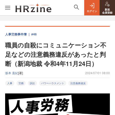
新規
ログイン
会員登録
人事労務事件簿 ｜ #46
職員の自殺にコミュニケーション不
足などの注意義務違反があったと判
断（新潟地裁 令和4年11月24日）
坂本 直紀
[著]
2024/07/01 08:00
人事
労務
訴訟
パワーハラスメント
注意義務違反