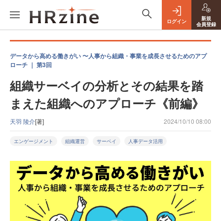
新規
ログイン
会員登録
データから高める働きがい 〜人事から組織・事業を成長させるためのアプ
ローチ ｜ 第3回
組織サーベイの分析とその結果を踏
まえた組織へのアプローチ《前編》
天羽 陵介
[著]
2024/10/10 08:00
エンゲージメント
組織運営
サーベイ
人事データ活用