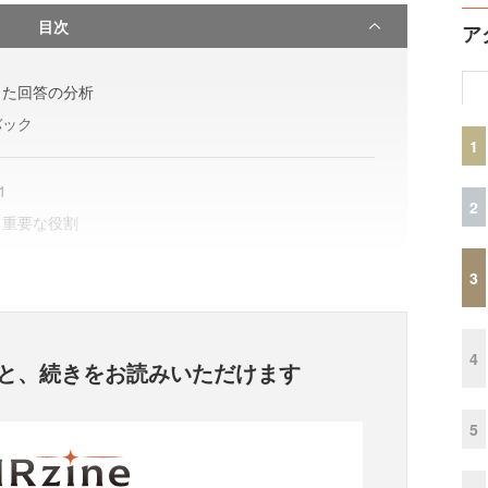
目次
ア
した回答の分析
バック
1
1
2
も重要な役割
3
4
と、
続きをお読みいただけます
5