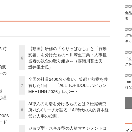
2026
食品
著 
2026
JT
キャ
I時
【動画】研修の「やりっぱなし」と「行動
2026
変容」を分けたもの〜川崎重工業・人事担
6
「立
当者の執念の取り組み～（喜瀬川蒼太氏・
グを
的変
坂井風太氏）
への
2026
全国の社員2400名が集い、笑顔と熱意を共
1o
7
有した1日――「ALL TORIDOLL ハピカン
れな
外製
MEETING 2026」レポート
む理
AI導入の明暗を分けるものとは？松尾研究
8
所×ビズリーチが語る「AI時代の人的資本経
026
営と人事の役割」
イド
ジョブ型・スキル型の人材マネジメントは
イ