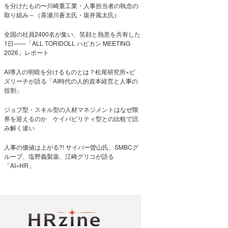
を分けたもの〜川崎重工業・人事担当者の執念の
取り組み～（喜瀬川蒼太氏・坂井風太氏）
全国の社員2400名が集い、笑顔と熱意を共有した
1日――「ALL TORIDOLL ハピカン MEETING
2026」レポート
AI導入の明暗を分けるものとは？松尾研究所×ビ
ズリーチが語る「AI時代の人的資本経営と人事の
役割」
ジョブ型・スキル型の人材マネジメントはなぜ限
界を迎えるのか ケイパビリティ型との比較で読
み解く違い
人事の価値は上がる?! サイバー曽山氏、SMBCグ
ループ、塩野義製薬、江崎グリコが語る
「AI×HR」