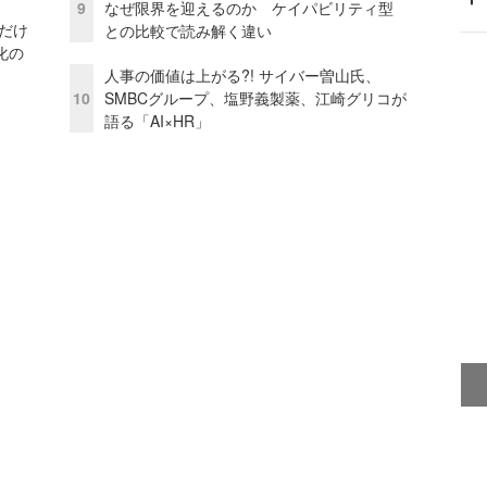
9
なぜ限界を迎えるのか ケイパビリティ型
」だけ
との比較で読み解く違い
化の
人事の価値は上がる?! サイバー曽山氏、
10
SMBCグループ、塩野義製薬、江崎グリコが
語る「AI×HR」