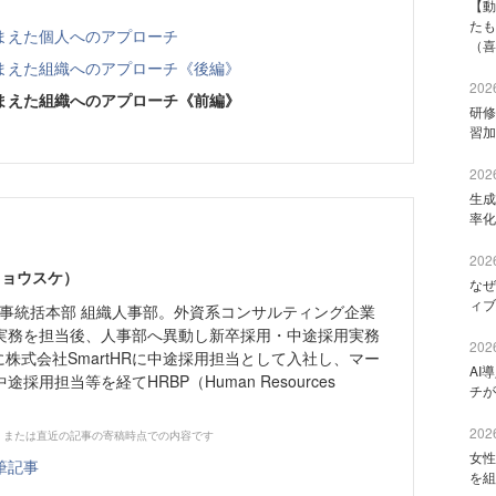
【動
たも
まえた個人へのアプローチ
（喜
まえた組織へのアプローチ《後編》
2026
まえた組織へのアプローチ《前編》
研修
習加
2026
生成
率化
2026
リョウスケ）
なぜ
ィブ
R 人事統括本部 組織人事部。外資系コンサルティング企業
実務を担当後、人事部へ異動し新卒採用・中途採用実務
2026
月に株式会社SmartHRに中途採用担当として入社し、マー
AI
採用担当等を経てHRBP（Human Resources
チが
2026
、または直近の記事の寄稿時点での内容です
女性
筆記事
を組