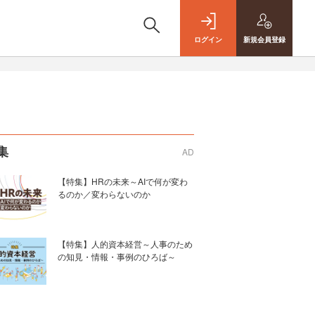
ログイン
新規
会員登録
集
AD
【特集】HRの未来～AIで何が変わ
るのか／変わらないのか
【特集】人的資本経営～人事のため
の知見・情報・事例のひろば～