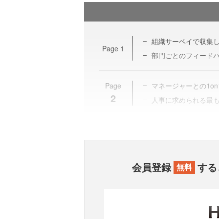
組織サーベイで収集
Page
1
部門ごとのフィード
Page
マネージャーとの1on
2
人事に求められる最
会員登録
する
無料