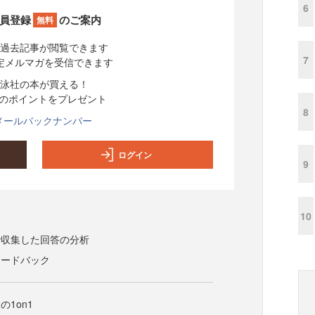
6
員登録
のご案内
無料
過去記事が閲覧できます
7
定メルマガを受信できます
泳社の本が買える！
分のポイントをプレゼント
8
メールバックナンバー
ログイン
9
10
で収集した回答の分析
ィードバック
1on1