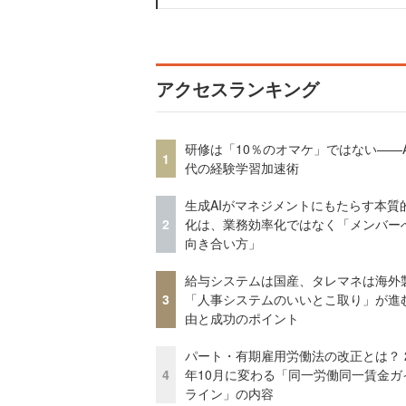
アクセスランキング
研修は「10％のオマケ」ではない——A
1
代の経験学習加速術
生成AIがマネジメントにもたらす本質
2
化は、業務効率化ではなく「メンバー
向き合い方」
給与システムは国産、タレマネは海
3
「人事システムのいいとこ取り」が進
由と成功のポイント
パート・有期雇用労働法の改正とは？ 2
4
年10月に変わる「同一労働同一賃金ガ
ライン」の内容