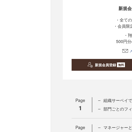
新規会
・全ての
・会員限
・翔
500円
新規会員登録
無料
Page
組織サーベイ
1
部門ごとのフ
Page
マネージャーとの