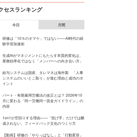
クセスランキング
今日
月間
研修は「10％のオマケ」ではない——AI時代の経
験学習加速術
生成AIがマネジメントにもたらす本質的変化は、
業務効率化ではなく「メンバーへの向き合い方」
給与システムは国産、タレマネは海外製 「人事
システムのいいとこ取り」が進む理由と成功のポ
イント
パート・有期雇用労働法の改正とは？ 2026年10
月に変わる「同一労働同一賃金ガイドライン」の
内容
1on1が空回りする理由——「投げ手」だけでは醸
成されない、フィードバック文化のつくり方
【動画】研修の「やりっぱなし」と「行動変容」