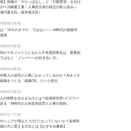
画】研修の「やりっぱなし」と「行動変容」を分け
の〜川崎重工業・人事担当者の執念の取り組み～
瀬川蒼太氏・坂井風太氏）
/08/06 08:00
は「10％のオマケ」ではない——AI時代の経験学
速術
/08/05 08:00
AIがマネジメントにもたらす本質的変化は、業務効
ではなく「メンバーへの向き合い方」
/08/04 08:00
AI導入の成否が人事にかかっているのか？AIネイテ
組織をつくる「組織OS」という視点
/08/03 08:00
導入の明暗を分けるものとは？松尾研究所×ビズリー
語る「AI時代の人的資本経営と人事の役割」
/07/31 17:30
やシニアが増えた“だけ”になっていないか？多様性
織の力に変える方法とは【おすすめ書籍】