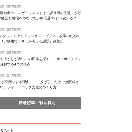
/07/30 08:00
製造業のエンゲージメントは「課長層の失速」が顕
“経営と現場をつなげない中間層”をどう変える？
/07/29 08:00
Bのタレントアクイジション ビジネス改革のための
リア採用でCHROが考える課題と改善策
/07/28 08:00
ち上がりが遅い」の正体を探る——オンボーディン
分解する4つの視点
/07/27 08:00
n1が空回りする理由——「投げ手」だけでは醸成さ
い、フィードバック文化のつくり方
新着記事一覧を見る
ベント