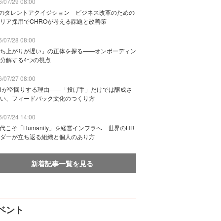
/07/29 08:00
Bのタレントアクイジション ビジネス改革のための
リア採用でCHROが考える課題と改善策
/07/28 08:00
ち上がりが遅い」の正体を探る——オンボーディン
分解する4つの視点
/07/27 08:00
n1が空回りする理由——「投げ手」だけでは醸成さ
い、フィードバック文化のつくり方
/07/24 14:00
時代こそ「Humanity」を経営インフラへ 世界のHR
ダーが立ち返る組織と個人のあり方
新着記事一覧を見る
ベント