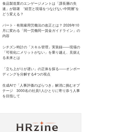
食品製造業のエンゲージメントは「課長層の失
速」が顕著 “経営と現場をつなげない中間層”を
どう変える？
パート・有期雇用労働法の改正とは？ 2026年10
月に変わる「同一労働同一賃金ガイドライン」の
内容
シチズン時計の「スキル管理」実装録——現場の
「可視化にメリットがない」を乗り越え、見据え
る未来とは
「立ち上がりが遅い」の正体を探る——オンボー
ディングを分解する4つの視点
生成AIで「人事評価のばらつき」解消に挑むオプ
テージ 3000名の社員1人ひとりに寄り添う人事
を目指して