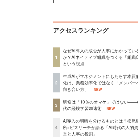
アクセスランキング
なぜAI導入の成否が人事にかかってい
1
か？AIネイティブ組織をつくる「組織
という視点
生成AIがマネジメントにもたらす本質
2
化は、業務効率化ではなく「メンバー
向き合い方」
NEW
研修は「10％のオマケ」ではない——A
3
代の経験学習加速術
NEW
AI導入の明暗を分けるものとは？松尾
4
所×ビズリーチが語る「AI時代の人的
営と人事の役割」