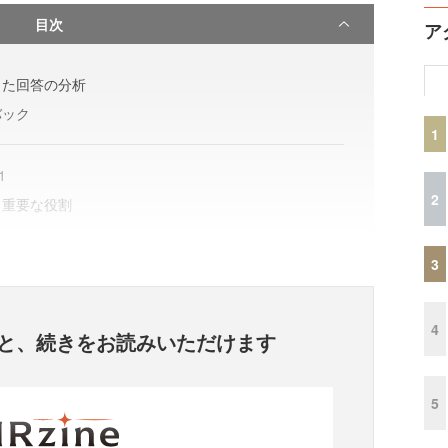
目次
ア
した回答の分析
バック
1
1
2
も重要な役割
3
4
と、
続きをお読みいただけます
5