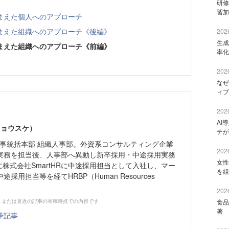
研修
習加
まえた個人へのアプローチ
まえた組織へのアプローチ《後編》
2026
生成
まえた組織へのアプローチ《前編》
率化
2026
なぜ
ィブ
2026
AI
リョウスケ）
チが
R 人事統括本部 組織人事部。外資系コンサルティング企業
2026
実務を担当後、人事部へ異動し新卒採用・中途採用実務
女性
月に株式会社SmartHRに中途採用担当として入社し、マー
を組
採用担当等を経てHRBP（Human Resources
2026
、または直近の記事の寄稿時点での内容です
食品
著 
筆記事