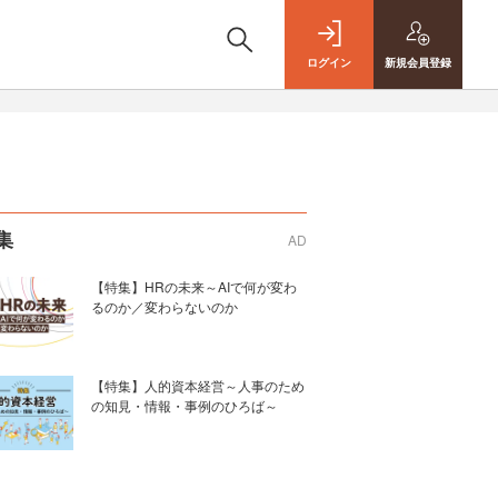
ログイン
新規
会員登録
集
AD
【特集】HRの未来～AIで何が変わ
るのか／変わらないのか
【特集】人的資本経営～人事のため
の知見・情報・事例のひろば～