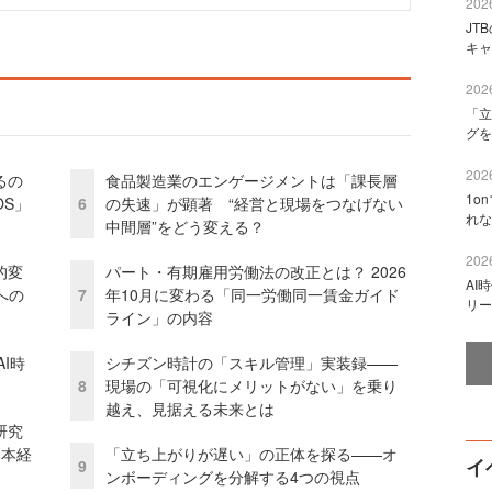
2026
JT
キャ
2026
「立
グを
2026
るの
食品製造業のエンゲージメントは「課長層
1o
OS」
6
の失速」が顕著 “経営と現場をつなげない
れな
中間層”をどう変える？
2026
的変
パート・有期雇用労働法の改正とは？ 2026
AI
への
7
年10月に変わる「同一労働同一賃金ガイド
リー
ライン」の内容
I時
シチズン時計の「スキル管理」実装録——
8
現場の「可視化にメリットがない」を乗り
越え、見据える未来とは
研究
資本経
「立ち上がりが遅い」の正体を探る——オ
イ
9
ンボーディングを分解する4つの視点