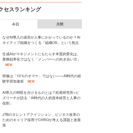
クセスランキング
今日
月間
なぜAI導入の成否が人事にかかっているのか？AI
ネイティブ組織をつくる「組織OS」という視点
生成AIがマネジメントにもたらす本質的変化は、
業務効率化ではなく「メンバーへの向き合い方」
NEW
研修は「10％のオマケ」ではない——AI時代の経
験学習加速術
NEW
AI導入の明暗を分けるものとは？松尾研究所×ビ
ズリーチが語る「AI時代の人的資本経営と人事の
役割」
JTBのタレントアクイジション ビジネス改革の
ためのキャリア採用でCHROが考える課題と改善
策