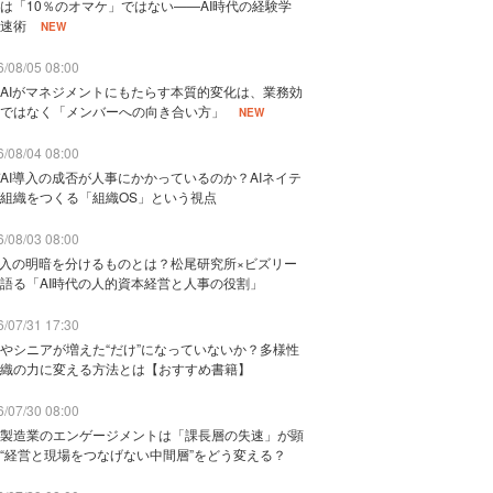
は「10％のオマケ」ではない——AI時代の経験学
速術
NEW
/08/05 08:00
AIがマネジメントにもたらす本質的変化は、業務効
ではなく「メンバーへの向き合い方」
NEW
/08/04 08:00
AI導入の成否が人事にかかっているのか？AIネイテ
組織をつくる「組織OS」という視点
/08/03 08:00
導入の明暗を分けるものとは？松尾研究所×ビズリー
語る「AI時代の人的資本経営と人事の役割」
/07/31 17:30
やシニアが増えた“だけ”になっていないか？多様性
織の力に変える方法とは【おすすめ書籍】
/07/30 08:00
製造業のエンゲージメントは「課長層の失速」が顕
“経営と現場をつなげない中間層”をどう変える？