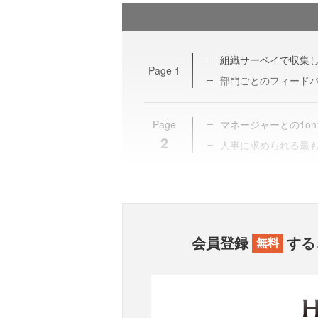
組織サーベイで収集
Page
1
部門ごとのフィード
Page
マネージャーとの1on
2
人事に求められる最
会員登録
する
無料