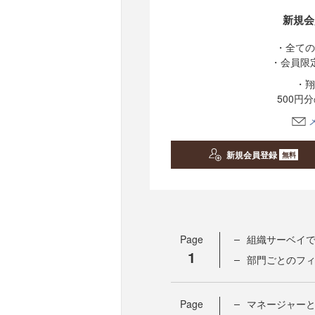
新規会
・全ての
・会員限
・翔
500円
新規会員登録
無料
Page
組織サーベイ
1
部門ごとのフ
Page
マネージャーとの