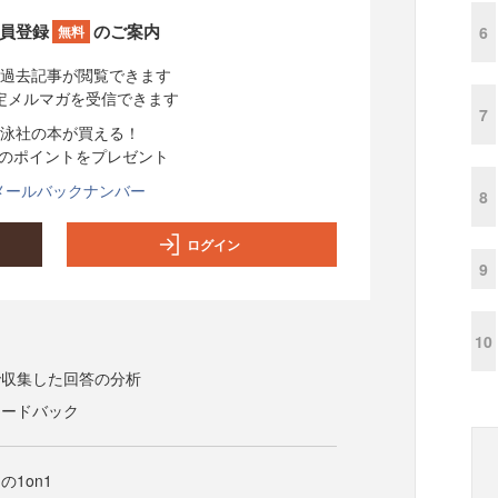
員登録
のご案内
6
無料
過去記事が閲覧できます
定メルマガを受信できます
7
泳社の本が買える！
分のポイントをプレゼント
メールバックナンバー
8
ログイン
9
10
で収集した回答の分析
ィードバック
1on1