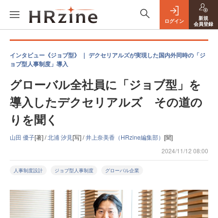
新規
ログイン
会員登録
インタビュー《ジョブ型》 ｜ デクセリアルズが実現した国内外同時の「ジ
ョブ型人事制度」導入
グローバル全社員に「ジョブ型」を
導入したデクセリアルズ その道の
りを聞く
山田 優子
[著] /
北浦 汐見
[写] /
井上奈美香（HRzine編集部）
[聞]
2024/11/12 08:00
人事制度設計
ジョブ型人事制度
グローバル企業