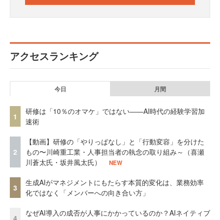
アクセスランキング
今日
月間
研修は「10％のオマケ」ではない——AI時代の経験学習加
1
速術
【動画】研修の「やりっぱなし」と「行動変容」を分けた
2
もの〜川崎重工業・人事担当者の執念の取り組み～（喜瀬
川蒼太氏・坂井風太氏）
NEW
生成AIがマネジメントにもたらす本質的変化は、業務効率
3
化ではなく「メンバーへの向き合い方」
なぜAI導入の成否が人事にかかっているのか？AIネイティブ
4