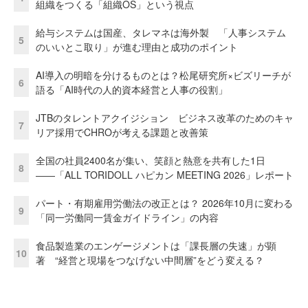
組織をつくる「組織OS」という視点
給与システムは国産、タレマネは海外製 「人事システム
5
のいいとこ取り」が進む理由と成功のポイント
AI導入の明暗を分けるものとは？松尾研究所×ビズリーチが
6
語る「AI時代の人的資本経営と人事の役割」
JTBのタレントアクイジション ビジネス改革のためのキャ
7
リア採用でCHROが考える課題と改善策
全国の社員2400名が集い、笑顔と熱意を共有した1日
8
――「ALL TORIDOLL ハピカン MEETING 2026」レポート
パート・有期雇用労働法の改正とは？ 2026年10月に変わる
9
「同一労働同一賃金ガイドライン」の内容
食品製造業のエンゲージメントは「課長層の失速」が顕
10
著 “経営と現場をつなげない中間層”をどう変える？