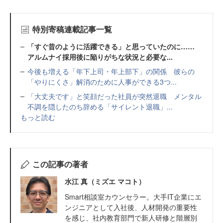
特別寄稿連載記事一覧
「すぐ昔のように活躍できる」と思っていたのに……
アルムナイ採用後に陥りがちな状況と必要な...
今後も増える「年下上司・年上部下」の関係 彼らの
「やりにくさ」解消のために人事ができる3つ...
「大丈夫です」と笑顔だった社員が突然退職 メンタル
不調を隠したのち辞める「サイレント退職」...
もっと読む
この記事の著者
水江 真（ミズエ マコト）
Smart相談室カウンセラー。大手IT企業にエ
ンジニアとして入社後、人材開発の重要性
を感じ、社内教育部門で新人研修と階層別