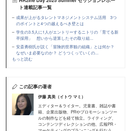
HRzine Day 2025 Summer セッションレポー
ト連載記事一覧
成果が上がるタレントマネジメントシステム活用 3つ
のポイントと4つの越えるべき壁とは
学生の3.5人に1人がエントリーするニトリの「育てる新
卒採用」 想いから逆算したその取り組...
安斎勇樹氏が説く「冒険的世界観の組織」とは何か？
なぜいま必要なのか？ どうつくっていくの...
もっと読む
この記事の著者
伊藤 真美（イトウ マミ）
エディター＆ライター。児童書、雑誌や書
籍、企業出版物、PRやプロモーションツー
ルの制作などを経て独立。ライティング、
コンテンツディレクションの他、広報PR・
マーケティングのプランニングも行なう。