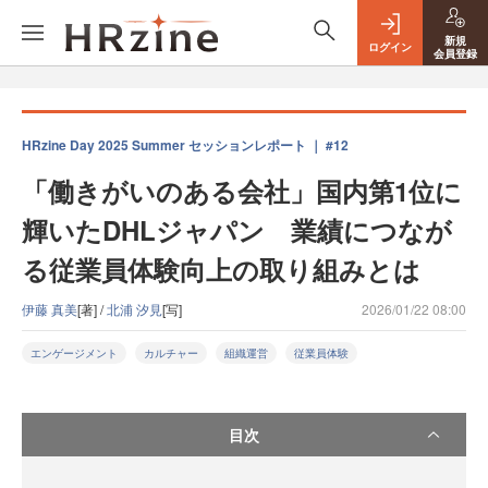
新規
ログイン
会員登録
HRzine Day 2025 Summer セッションレポート ｜ #12
「働きがいのある会社」国内第1位に
輝いたDHLジャパン 業績につなが
る従業員体験向上の取り組みとは
伊藤 真美
[著] /
北浦 汐見
[写]
2026/01/22 08:00
エンゲージメント
カルチャー
組織運営
従業員体験
目次