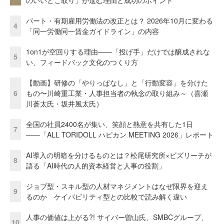
パート・有期雇用労働法の改正とは？ 2026年10月に変わる
4
「同一労働同一賃金ガイドライン」の内容
1on1が空回りする理由——「投げ手」だけでは醸成されな
5
い、フィードバック文化のつくり方
【動画】研修の「やりっぱなし」と「行動変容」を分けた
6
もの〜川崎重工業・人事担当者の執念の取り組み～（喜瀬
川蒼太氏・坂井風太氏）
全国の社員2400名が集い、笑顔と熱意を共有した1日
7
――「ALL TORIDOLL ハピカン MEETING 2026」レポート
AI導入の明暗を分けるものとは？松尾研究所×ビズリーチが
8
語る「AI時代の人的資本経営と人事の役割」
ジョブ型・スキル型の人材マネジメントはなぜ限界を迎え
9
るのか ケイパビリティ型との比較で読み解く違い
人事の価値は上がる?! サイバー曽山氏、SMBCグループ、
10