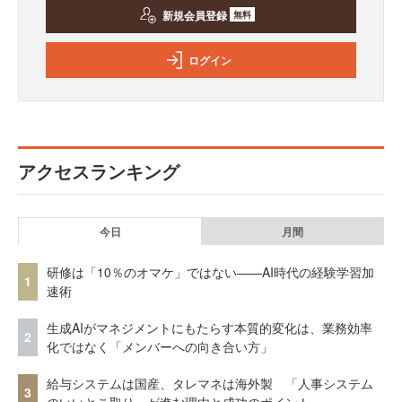
新規会員登録
無料
ログイン
アクセスランキング
今日
月間
研修は「10％のオマケ」ではない——AI時代の経験学習加
1
速術
生成AIがマネジメントにもたらす本質的変化は、業務効率
2
化ではなく「メンバーへの向き合い方」
給与システムは国産、タレマネは海外製 「人事システム
3
のいいとこ取り」が進む理由と成功のポイント