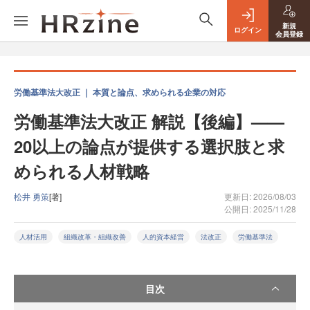
新規
ログイン
会員登録
労働基準法大改正 ｜ 本質と論点、求められる企業の対応
労働基準法大改正 解説【後編】——
20以上の論点が提供する選択肢と求
められる人材戦略
松井 勇策
[著]
更新日: 2026/08/03
公開日: 2025/11/28
人材活用
組織改革・組織改善
人的資本経営
法改正
労働基準法
目次