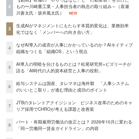
2
もの〜川崎重工業・人事担当者の執念の取り組み～（喜瀬
川蒼太氏・坂井風太氏）
NEW
生成AIがマネジメントにもたらす本質的変化は、業務効率
3
化ではなく「メンバーへの向き合い方」
なぜAI導入の成否が人事にかかっているのか？AIネイティブ
4
組織をつくる「組織OS」という視点
AI導入の明暗を分けるものとは？松尾研究所×ビズリーチが
5
語る「AI時代の人的資本経営と人事の役割」
給与システムは国産、タレマネは海外製 「人事システム
6
のいいとこ取り」が進む理由と成功のポイント
JTBのタレントアクイジション ビジネス改革のためのキャ
7
リア採用でCHROが考える課題と改善策
パート・有期雇用労働法の改正とは？ 2026年10月に変わる
8
「同一労働同一賃金ガイドライン」の内容