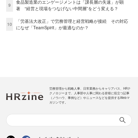
食品製造業のエンゲージメントは「課長層の失速」が顕
9
著 “経営と現場をつなげない中間層”をどう変える？
「労基法大改正」で労務管理と経営戦略が接続 その対応
10
になぜ「TeamSpirit」が最適なのか？
労務管理から戦略人事、日常業務からキャリアパス、HRテ
クノロジーまで、人事部や人事に関わる皆様に役立つ記事
（ノウハウ、事例など）やニュースなどを提供するWebマ
ガジンです。