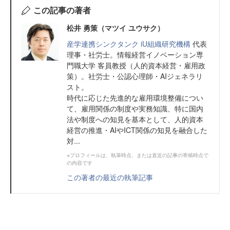
この記事の著者
松井 勇策（マツイ ユウサク）
産学連携シンクタンク iU組織研究機構
代表
理事・社労士。情報経営イノベーション専
門職大学 客員教授（人的資本経営・雇用政
策）。社労士・公認心理師・AIジェネラリ
スト。
時代に応じた先進的な雇用環境整備につい
て、雇用関係の制度や実務知識、特に国内
法や制度への知見を基本として、人的資本
経営の推進・AIやICT関係の知見を融合した
対...
※プロフィールは、執筆時点、または直近の記事の寄稿時点で
の内容です
この著者の最近の執筆記事