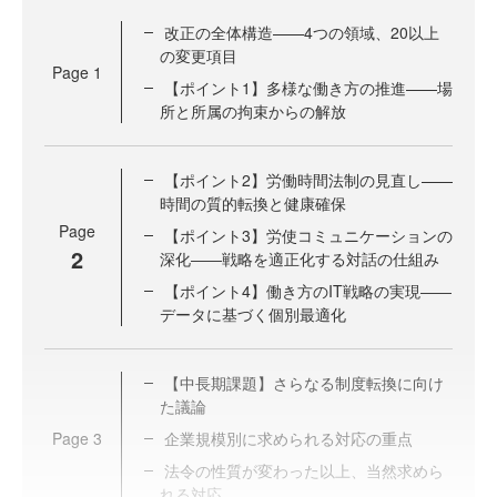
改正の全体構造——4つの領域、20以上
の変更項目
Page
1
【ポイント1】多様な働き方の推進——場
所と所属の拘束からの解放
【ポイント2】労働時間法制の見直し——
時間の質的転換と健康確保
Page
【ポイント3】労使コミュニケーションの
2
深化――戦略を適正化する対話の仕組み
【ポイント4】働き方のIT戦略の実現――
データに基づく個別最適化
【中長期課題】さらなる制度転換に向け
た議論
Page
3
企業規模別に求められる対応の重点
法令の性質が変わった以上、当然求めら
れる対応