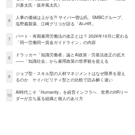
川蒼太氏・坂井風太氏）
人事の価値は上がる?! サイバー曽山氏、SMBCグループ、
6
塩野義製薬、江崎グリコが語る「AI×HR」
パート・有期雇用労働法の改正とは？ 2026年10月に変わる
7
「同一労働同一賃金ガイドライン」の内容
ドラッカー「知識労働者」論とAI政策・労基法改正の拡大
8
——「知識社会」から雇用政策の世界観を捉える
ジョブ型・スキル型の人材マネジメントはなぜ限界を迎え
9
るのか ケイパビリティ型との比較で読み解く違い
AI時代こそ「Humanity」を経営インフラへ 世界のHRリー
10
ダーが立ち返る組織と個人のあり方