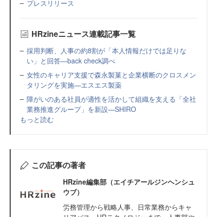
プレスリリース
HRzineニュース連載記事一覧
採用判断、人事の約8割が「本人情報だけでは足りな
い」と回答—back check調べ
女性のキャリア支援で森永製菓と企業横断のクロスメン
タリングを実施—エスエス製薬
障がいのある社員が適性を活かして組織を支える「全社
業務推進グループ」を新設—SHIRO
もっと読む
この記事の著者
HRzine編集部（エイチアールジンヘンシュ
ウブ）
労務管理から戦略人事、日常業務からキャ