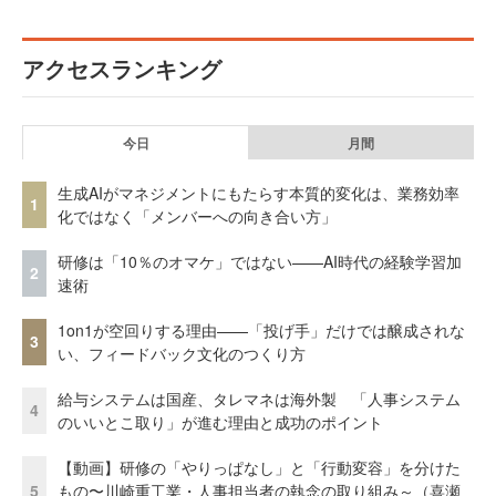
アクセスランキング
今日
月間
生成AIがマネジメントにもたらす本質的変化は、業務効率
1
化ではなく「メンバーへの向き合い方」
研修は「10％のオマケ」ではない——AI時代の経験学習加
2
速術
1on1が空回りする理由——「投げ手」だけでは醸成されな
3
い、フィードバック文化のつくり方
給与システムは国産、タレマネは海外製 「人事システム
4
のいいとこ取り」が進む理由と成功のポイント
【動画】研修の「やりっぱなし」と「行動変容」を分けた
5
もの〜川崎重工業・人事担当者の執念の取り組み～（喜瀬