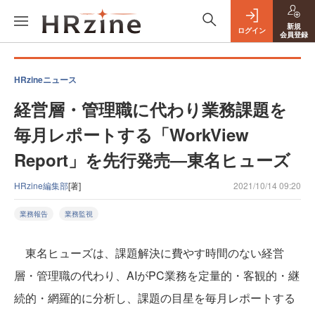
新規
ログイン
会員登録
HRzineニュース
経営層・管理職に代わり業務課題を
毎月レポートする「WorkView
Report」を先行発売―東名ヒューズ
HRzine編集部
[著]
2021/10/14 09:20
業務報告
業務監視
東名ヒューズは、課題解決に費やす時間のない経営
層・管理職の代わり、AIがPC業務を定量的・客観的・継
続的・網羅的に分析し、課題の目星を毎月レポートする