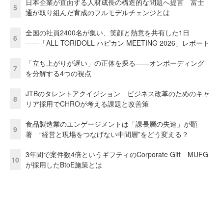
日本企業が直面する人材成長の構造的な問題へ提言 富士
5
通が取り組んだ育成のフルモデルチェンジとは
全国の社員2400名が集い、笑顔と熱意を共有した1日
6
――「ALL TORIDOLL ハピカン MEETING 2026」レポート
「立ち上がりが遅い」の正体を探る——オンボーディング
7
を分解する4つの視点
JTBのタレントアクイジション ビジネス改革のためのキャ
8
リア採用でCHROが考える課題と改善策
食品製造業のエンゲージメントは「課長層の失速」が顕
9
著 “経営と現場をつなげない中間層”をどう変える？
3年間で案件数4倍というギフティのCorporate Gift MUFG
10
が採用したBtoE施策とは