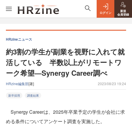
新規
ログイン
会員登録
HRzineニュース
約3割の学生が副業を視野に入れて就
活している 半数以上がリモートワ
ーク希望—Synergy Career調べ
HRzine編集部
[著]
2023/08/23 19:24
新卒採用
調査結果
Synergy Careerは、2025年卒業予定の学生が会社に求
める条件についてアンケート調査を実施した。