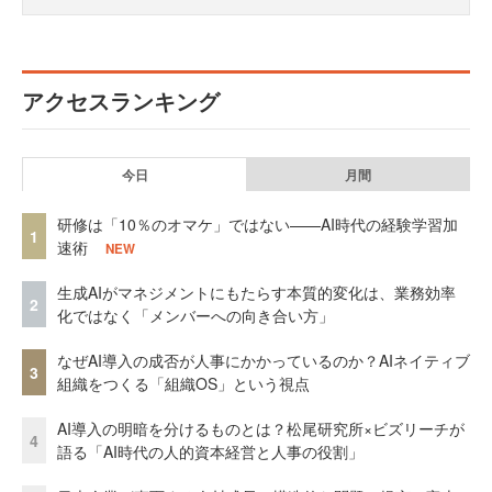
アクセスランキング
今日
月間
研修は「10％のオマケ」ではない——AI時代の経験学習加
1
速術
NEW
生成AIがマネジメントにもたらす本質的変化は、業務効率
2
化ではなく「メンバーへの向き合い方」
なぜAI導入の成否が人事にかかっているのか？AIネイティブ
3
組織をつくる「組織OS」という視点
AI導入の明暗を分けるものとは？松尾研究所×ビズリーチが
4
語る「AI時代の人的資本経営と人事の役割」