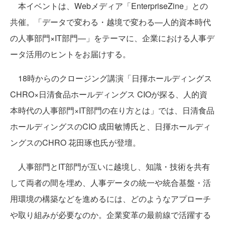
本イベントは、Webメディア「EnterpriseZine」との
共催。「データで変わる・越境で変わる—人的資本時代
の人事部門×IT部門—」をテーマに、企業における人事デ
ータ活用のヒントをお届けする。
18時からのクロージング講演「日揮ホールディングス
CHRO×日清食品ホールディングス CIOが探る、人的資
本時代の人事部門×IT部門の在り方とは」では、日清食品
ホールディングスのCIO 成田敏博氏と、日揮ホールディ
ングスのCHRO 花田琢也氏が登壇。
人事部門とIT部門が互いに越境し、知識・技術を共有
して両者の間を埋め、人事データの統一や統合基盤・活
用環境の構築などを進めるには、どのようなアプローチ
や取り組みが必要なのか。企業変革の最前線で活躍する