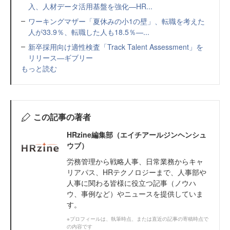
入、人材データ活用基盤を強化—HR...
ワーキングマザー「夏休みの小1の壁」、転職を考えた
人が33.9％、転職した人も18.5％—...
新卒採用向け適性検査「Track Talent Assessment」を
リリース—ギブリー
もっと読む
この記事の著者
HRzine編集部（エイチアールジンヘンシュ
ウブ）
労務管理から戦略人事、日常業務からキャ
リアパス、HRテクノロジーまで、人事部や
人事に関わる皆様に役立つ記事（ノウハ
ウ、事例など）やニュースを提供していま
す。
※プロフィールは、執筆時点、または直近の記事の寄稿時点で
の内容です