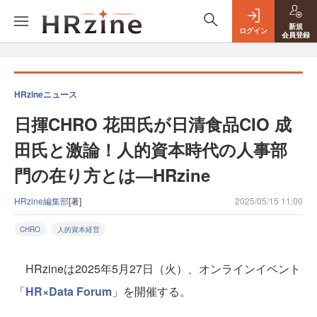
新規
ログイン
会員登録
HRzineニュース
日揮CHRO 花田氏が日清食品CIO 成
田氏と激論！人的資本時代の人事部
門の在り方とは—HRzine
HRzine編集部
[著]
2025/05/15 11:00
CHRO
人的資本経営
HRzineは2025年5月27日（火）、オンラインイベント
「
HR×Data Forum
」を開催する。