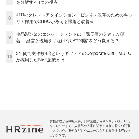
を分解する4つの視点
JTBのタレントアクイジション ビジネス改革のためのキャ
8
リア採用でCHROが考える課題と改善策
食品製造業のエンゲージメントは「課長層の失速」が顕
9
著 “経営と現場をつなげない中間層”をどう変える？
3年間で案件数4倍というギフティのCorporate Gift MUFG
10
が採用したBtoE施策とは
労務管理から戦略人事、日常業務からキャリアパス、HRテ
クノロジーまで、人事部や人事に関わる皆様に役立つ記事
（ノウハウ、事例など）やニュースなどを提供するWebマ
ガジンです。