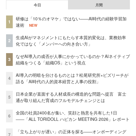
今日
月間
研修は「10％のオマケ」ではない——AI時代の経験学習加
1
速術
NEW
生成AIがマネジメントにもたらす本質的変化は、業務効率
2
化ではなく「メンバーへの向き合い方」
なぜAI導入の成否が人事にかかっているのか？AIネイティブ
3
組織をつくる「組織OS」という視点
AI導入の明暗を分けるものとは？松尾研究所×ビズリーチが
4
語る「AI時代の人的資本経営と人事の役割」
日本企業が直面する人材成長の構造的な問題へ提言 富士
5
通が取り組んだ育成のフルモデルチェンジとは
全国の社員2400名が集い、笑顔と熱意を共有した1日
6
――「ALL TORIDOLL ハピカン MEETING 2026」レポート
「立ち上がりが遅い」の正体を探る——オンボーディング
7