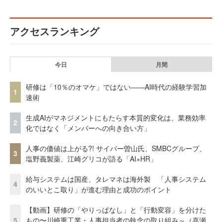
アクセスランキング
今日
月間
研修は「10％のオマケ」ではない——AI時代の経験学習加
1
速術
生成AIがマネジメントにもたらす本質的変化は、業務効率
2
化ではなく「メンバーへの向き合い方」
人事の価値は上がる?! サイバー曽山氏、SMBCグループ、
3
塩野義製薬、江崎グリコが語る「AI×HR」
給与システムは国産、タレマネは海外製 「人事システム
4
のいいとこ取り」が進む理由と成功のポイント
【動画】研修の「やりっぱなし」と「行動変容」を分けた
5
もの〜川崎重工業・人事担当者の執念の取り組み～（喜瀬