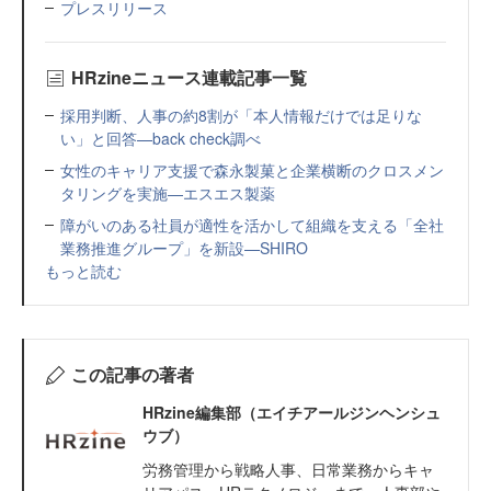
プレスリリース
HRzineニュース連載記事一覧
採用判断、人事の約8割が「本人情報だけでは足りな
い」と回答—back check調べ
女性のキャリア支援で森永製菓と企業横断のクロスメン
タリングを実施—エスエス製薬
障がいのある社員が適性を活かして組織を支える「全社
業務推進グループ」を新設—SHIRO
もっと読む
この記事の著者
HRzine編集部（エイチアールジンヘンシュ
ウブ）
労務管理から戦略人事、日常業務からキャ