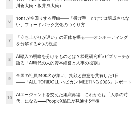
川蒼太氏・坂井風太氏）
1on1が空回りする理由——「投げ手」だけでは醸成されな
6
い、フィードバック文化のつくり方
「立ち上がりが遅い」の正体を探る——オンボーディング
7
を分解する4つの視点
AI導入の明暗を分けるものとは？松尾研究所×ビズリーチが
8
語る「AI時代の人的資本経営と人事の役割」
全国の社員2400名が集い、笑顔と熱意を共有した1日
9
――「ALL TORIDOLL ハピカン MEETING 2026」レポート
AIエージェントを交えた組織再編 これからは「人事の時
10
代」になる——PeopleX橘氏が見通す5年後