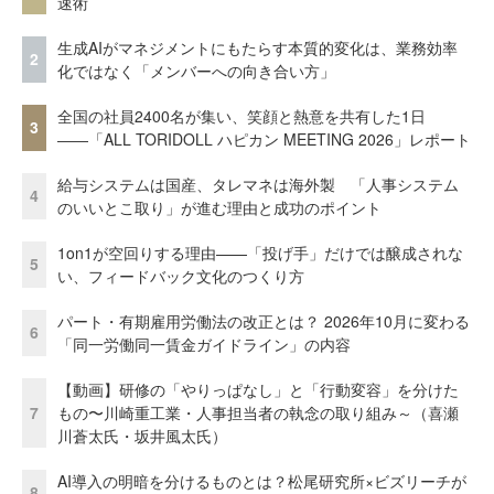
速術
生成AIがマネジメントにもたらす本質的変化は、業務効率
2
化ではなく「メンバーへの向き合い方」
全国の社員2400名が集い、笑顔と熱意を共有した1日
3
――「ALL TORIDOLL ハピカン MEETING 2026」レポート
給与システムは国産、タレマネは海外製 「人事システム
4
のいいとこ取り」が進む理由と成功のポイント
1on1が空回りする理由——「投げ手」だけでは醸成されな
5
い、フィードバック文化のつくり方
パート・有期雇用労働法の改正とは？ 2026年10月に変わる
6
「同一労働同一賃金ガイドライン」の内容
【動画】研修の「やりっぱなし」と「行動変容」を分けた
7
もの〜川崎重工業・人事担当者の執念の取り組み～（喜瀬
川蒼太氏・坂井風太氏）
AI導入の明暗を分けるものとは？松尾研究所×ビズリーチが
8