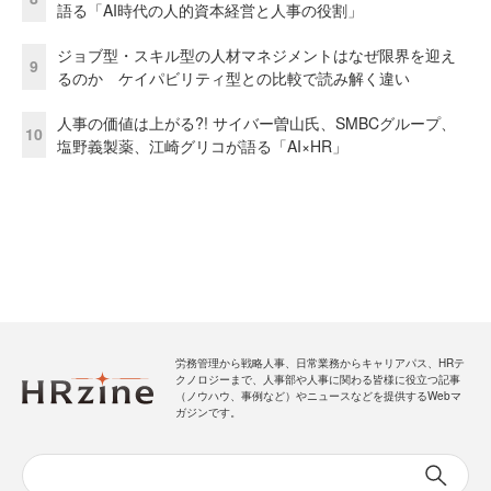
語る「AI時代の人的資本経営と人事の役割」
ジョブ型・スキル型の人材マネジメントはなぜ限界を迎え
9
るのか ケイパビリティ型との比較で読み解く違い
人事の価値は上がる?! サイバー曽山氏、SMBCグループ、
10
塩野義製薬、江崎グリコが語る「AI×HR」
労務管理から戦略人事、日常業務からキャリアパス、HRテ
クノロジーまで、人事部や人事に関わる皆様に役立つ記事
（ノウハウ、事例など）やニュースなどを提供するWebマ
ガジンです。