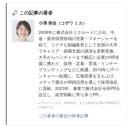
この記事の著者
小澤 美佳（コザワ ミカ）
2008年に株式会社リクルートに入社。中
途・新卒採用領域の営業・マネージャーを
経て、リクナビ副編集長として全国の大学
でキャリア・就職支援の講演を多数実施。
大手からベンチャーまで幅広い企業のHR支
援に携わり、採用・定着・育成・インナー
ブランディングなどに精通。2019年にITベ
ンチャーへ転職し、広報部署を立ち上げ、
メディア露出やSNS活用を通じて採用強化
に貢献。2023年、兼業で株式会社令和PRを
設立し、経営戦略に寄り添うPR...
※プロフィールは、執筆時点、または直近の記事の寄稿時点で
の内容です
この著者の最近の執筆記事