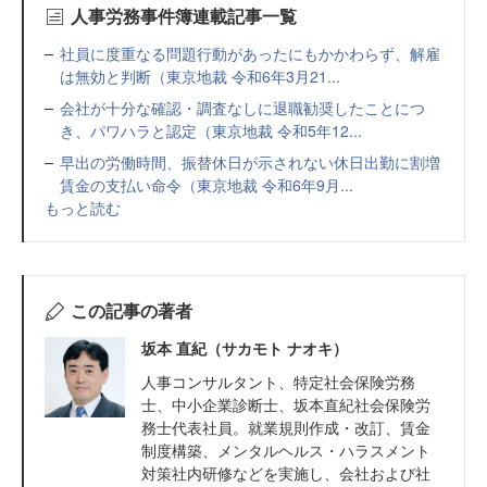
人事労務事件簿連載記事一覧
社員に度重なる問題行動があったにもかかわらず、解雇
は無効と判断（東京地裁 令和6年3月21...
会社が十分な確認・調査なしに退職勧奨したことにつ
き、パワハラと認定（東京地裁 令和5年12...
早出の労働時間、振替休日が示されない休日出勤に割増
賃金の支払い命令（東京地裁 令和6年9月...
もっと読む
この記事の著者
坂本 直紀（サカモト ナオキ）
人事コンサルタント、特定社会保険労務
士、中小企業診断士、坂本直紀社会保険労
務士代表社員。就業規則作成・改訂、賃金
制度構築、メンタルヘルス・ハラスメント
対策社内研修などを実施し、会社および社