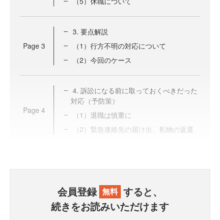
（5）休職について
3. 要点解説
Page
3
（1）行方不明の対応について
（2）今回のケース
4. 訴訟になる前に取っておくべきだった
対応（予防策）
Page
4
（1）退職は慎重に
（2）緊急連絡先の届け出、私物の返還
会員登録
すると、
無料
続きをお読みいただけます