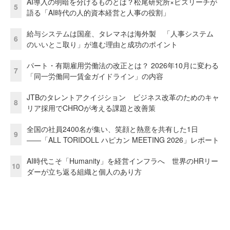
AI導入の明暗を分けるものとは？松尾研究所×ビズリーチが
5
語る「AI時代の人的資本経営と人事の役割」
給与システムは国産、タレマネは海外製 「人事システム
6
のいいとこ取り」が進む理由と成功のポイント
パート・有期雇用労働法の改正とは？ 2026年10月に変わる
7
「同一労働同一賃金ガイドライン」の内容
JTBのタレントアクイジション ビジネス改革のためのキャ
8
リア採用でCHROが考える課題と改善策
全国の社員2400名が集い、笑顔と熱意を共有した1日
9
――「ALL TORIDOLL ハピカン MEETING 2026」レポート
AI時代こそ「Humanity」を経営インフラへ 世界のHRリー
10
ダーが立ち返る組織と個人のあり方