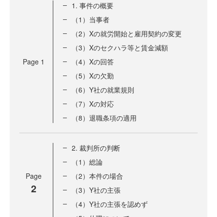
1. 事件の概要
（1）当事者
（2）Xの就労開始と雇用契約の変更
（3）Xのセクハラ等と賃金減額
Page
1
（4）Xの回答
（5）Xの欠勤
（6）Y社の就業規則
（7）Xの対応
（8）退職条項の適用
2. 裁判所の判断
（1）総論
Page
（2）本件の場合
2
（3）Y社の主張
（4）Y社の主張を認めず