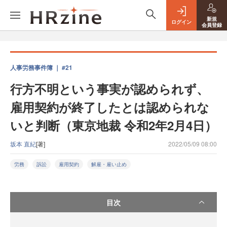
新規
ログイン
会員登録
人事労務事件簿 ｜ #21
行方不明という事実が認められず、
雇用契約が終了したとは認められな
いと判断（東京地裁 令和2年2月4日）
坂本 直紀
[著]
2022/05/09 08:00
労務
訴訟
雇用契約
解雇・雇い止め
目次