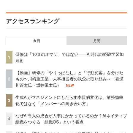
アクセスランキング
今日
月間
研修は「10％のオマケ」ではない——AI時代の経験学習加
1
速術
【動画】研修の「やりっぱなし」と「行動変容」を分けた
2
もの〜川崎重工業・人事担当者の執念の取り組み～（喜瀬
川蒼太氏・坂井風太氏）
NEW
生成AIがマネジメントにもたらす本質的変化は、業務効率
3
化ではなく「メンバーへの向き合い方」
なぜAI導入の成否が人事にかかっているのか？AIネイティブ
4
組織をつくる「組織OS」という視点