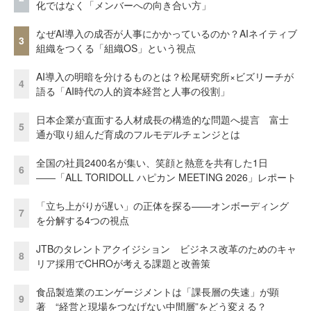
化ではなく「メンバーへの向き合い方」
なぜAI導入の成否が人事にかかっているのか？AIネイティブ
3
組織をつくる「組織OS」という視点
AI導入の明暗を分けるものとは？松尾研究所×ビズリーチが
4
語る「AI時代の人的資本経営と人事の役割」
日本企業が直面する人材成長の構造的な問題へ提言 富士
5
通が取り組んだ育成のフルモデルチェンジとは
全国の社員2400名が集い、笑顔と熱意を共有した1日
6
――「ALL TORIDOLL ハピカン MEETING 2026」レポート
「立ち上がりが遅い」の正体を探る——オンボーディング
7
を分解する4つの視点
JTBのタレントアクイジション ビジネス改革のためのキャ
8
リア採用でCHROが考える課題と改善策
食品製造業のエンゲージメントは「課長層の失速」が顕
9
著 “経営と現場をつなげない中間層”をどう変える？