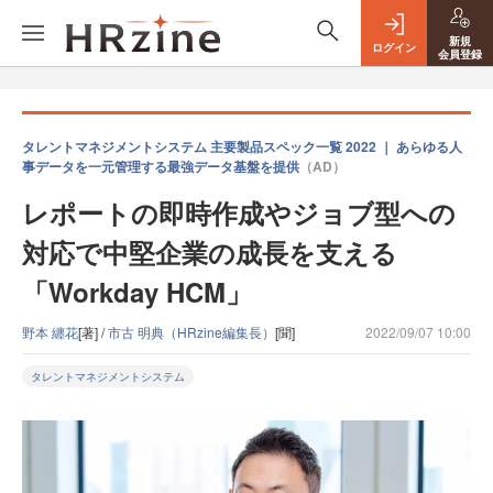
新規
ログイン
会員登録
タレントマネジメントシステム 主要製品スペック一覧 2022 ｜ あらゆる人
事データを一元管理する最強データ基盤を提供
（AD）
レポートの即時作成やジョブ型への
対応で中堅企業の成長を支える
「Workday HCM」
野本 纏花
[著] /
市古 明典（HRzine編集長）
[聞]
2022/09/07 10:00
タレントマネジメントシステム