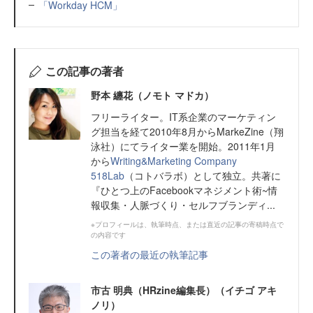
「Workday HCM」
この記事の著者
野本 纏花（ノモト マドカ）
フリーライター。IT系企業のマーケティン
グ担当を経て2010年8月からMarkeZine（翔
泳社）にてライター業を開始。2011年1月
から
Writing&Marketing Company
518Lab
（コトバラボ）として独立。共著に
『ひとつ上のFacebookマネジメント術~情
報収集・人脈づくり・セルフブランディ...
※プロフィールは、執筆時点、または直近の記事の寄稿時点で
の内容です
この著者の最近の執筆記事
市古 明典（HRzine編集長）（イチゴ アキ
ノリ）