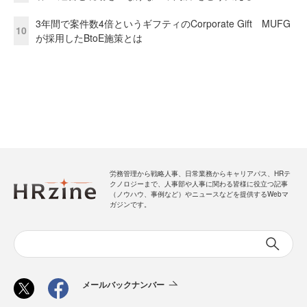
3年間で案件数4倍というギフティのCorporate Gift MUFG
10
が採用したBtoE施策とは
労務管理から戦略人事、日常業務からキャリアパス、HRテ
クノロジーまで、人事部や人事に関わる皆様に役立つ記事
（ノウハウ、事例など）やニュースなどを提供するWebマ
ガジンです。
メールバックナンバー