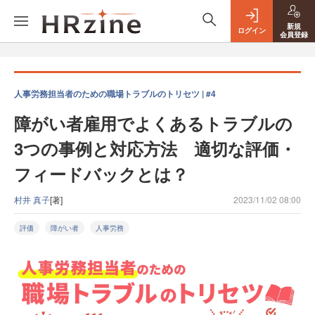
新規
ログイン
会員登録
人事労務担当者のための職場トラブルのトリセツ | #4
障がい者雇用でよくあるトラブルの
3つの事例と対応方法 適切な評価・
フィードバックとは？
村井 真子
[著]
2023/11/02 08:00
評価
障がい者
人事労務