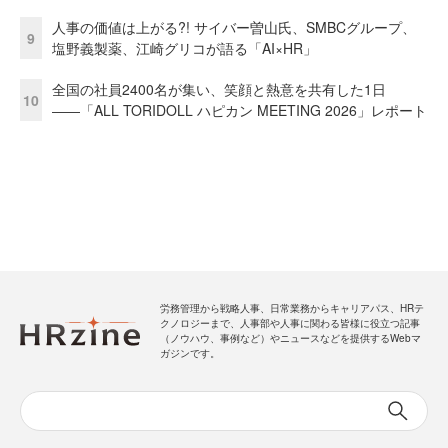
人事の価値は上がる?! サイバー曽山氏、SMBCグループ、
9
塩野義製薬、江崎グリコが語る「AI×HR」
全国の社員2400名が集い、笑顔と熱意を共有した1日
10
――「ALL TORIDOLL ハピカン MEETING 2026」レポート
労務管理から戦略人事、日常業務からキャリアパス、HRテ
クノロジーまで、人事部や人事に関わる皆様に役立つ記事
（ノウハウ、事例など）やニュースなどを提供するWebマ
ガジンです。