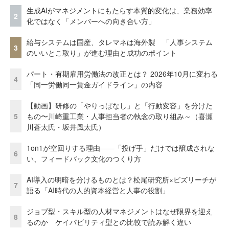
生成AIがマネジメントにもたらす本質的変化は、業務効率
2
化ではなく「メンバーへの向き合い方」
給与システムは国産、タレマネは海外製 「人事システム
3
のいいとこ取り」が進む理由と成功のポイント
パート・有期雇用労働法の改正とは？ 2026年10月に変わる
4
「同一労働同一賃金ガイドライン」の内容
【動画】研修の「やりっぱなし」と「行動変容」を分けた
5
もの〜川崎重工業・人事担当者の執念の取り組み～（喜瀬
川蒼太氏・坂井風太氏）
1on1が空回りする理由——「投げ手」だけでは醸成されな
6
い、フィードバック文化のつくり方
AI導入の明暗を分けるものとは？松尾研究所×ビズリーチが
7
語る「AI時代の人的資本経営と人事の役割」
ジョブ型・スキル型の人材マネジメントはなぜ限界を迎え
8
るのか ケイパビリティ型との比較で読み解く違い