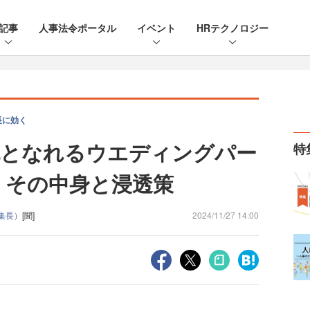
記事
人事法令ポータル
イベント
HRテクノロジー
長に効く
丸となれるウエディングパー
特
 その中身と浸透策
編集長）
[聞]
2024/11/27 14:00