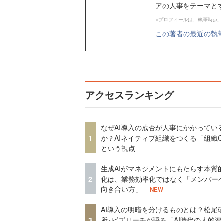
アの人事をテーマとする
※プロフィールは、執筆時点
この著者の最近の執
アクセスランキング
なぜAI導入の成否が人事にかかってい
1
か？AIネイティブ組織をつくる「組織
という視点
生成AIがマネジメントにもたらす本質
2
化は、業務効率化ではなく「メンバー
向き合い方」
NEW
AI導入の明暗を分けるものとは？松尾
3
所×ビズリーチが語る「AI時代の人的