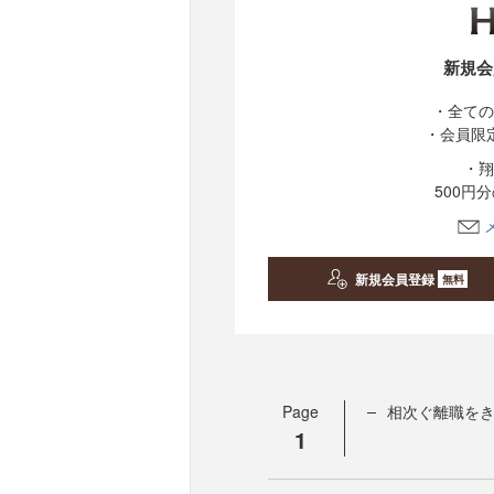
新規会
・全ての
・会員限
・翔
500円
新規会員登録
無料
Page
相次ぐ離職を
1