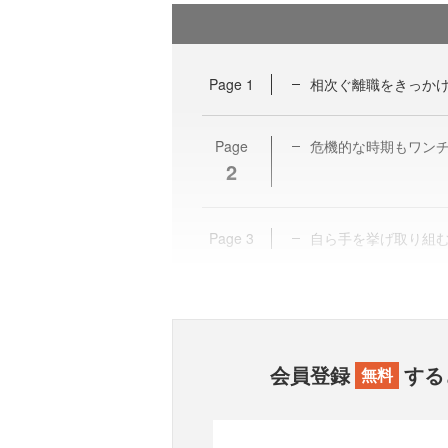
Page
1
相次ぐ離職をきっか
Page
危機的な時期もワン
2
Page
3
自ら手を挙げ取り組
会員登録
する
無料