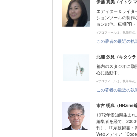
伊藤 真美（イトウ 
エディター＆ライタ
ションツールの制作
ョンの他、広報PR
※プロフィールは、執筆時点
この著者の最近の執
北浦 汐見（キタウラ
都内のスタジオに勤
心に活動中。
※プロフィールは、執筆時点
この著者の最近の執
市古 明典（HRzin
1972年愛知県生
編集者を経て、200
刊）、IT系技術書・
Webメディア「Cod