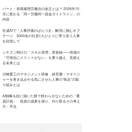
パート・有期雇用労働法の改正とは？ 2026年10
月に変わる「同一労働同一賃金ガイドライン」の
内容
生成AIで「人事評価のばらつき」解消に挑むオプ
テージ 3000名の社員1人ひとりに寄り添う人事
を目指して
シチズン時計の「スキル管理」実装録——現場の
「可視化にメリットがない」を乗り越え、見据え
る未来とは
川崎重工のマネジメント研修 経営層・マネージ
ャーを巻き込みやる気にさせた人事の“執念”の取
り組みとは
AI戦略を絵に描いた餅で終わらせないための「要
員計画」 投資の成果を測り、刈り取るその考え
方・手法