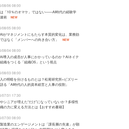
/08/06 08:00
は「10％のオマケ」ではない——AI時代の経験学
速術
NEW
/08/05 08:00
AIがマネジメントにもたらす本質的変化は、業務効
ではなく「メンバーへの向き合い方」
NEW
/08/04 08:00
AI導入の成否が人事にかかっているのか？AIネイテ
組織をつくる「組織OS」という視点
/08/03 08:00
導入の明暗を分けるものとは？松尾研究所×ビズリー
語る「AI時代の人的資本経営と人事の役割」
/07/31 17:30
やシニアが増えた“だけ”になっていないか？多様性
織の力に変える方法とは【おすすめ書籍】
/07/30 08:00
製造業のエンゲージメントは「課長層の失速」が顕