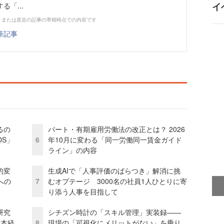
イ
「...
、または直近の記事の寄稿時点での内容です
筆記事
るの
パート・有期雇用労働法の改正とは？ 2026
OS」
6
年10月に変わる「同一労働同一賃金ガイド
ライン」の内容
的変
生成AIで「人事評価のばらつき」解消に挑
への
7
むオプテージ 3000名の社員1人ひとりに寄
り添う人事を目指して
研究
シチズン時計の「スキル管理」実装録——
資本経
8
現場の「可視化にメリットがない」を乗り