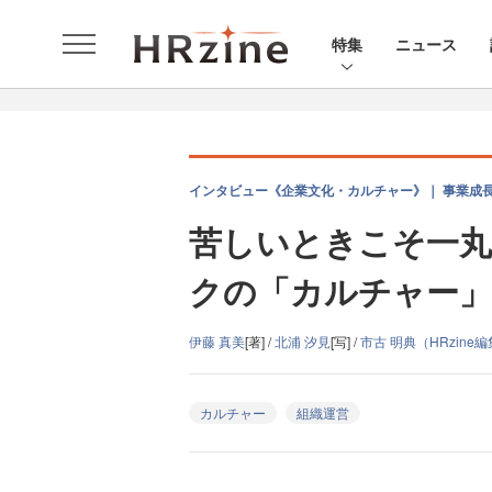
特集
ニュース
インタビュー《企業文化・カルチャー》｜ 事業成
苦しいときこそ一
クの「カルチャー」
伊藤 真美
[著] /
北浦 汐見
[写] /
市古 明典（HRzine
カルチャー
組織運営