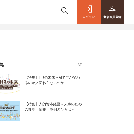
ログイン
新規
会員登録
集
AD
【特集】HRの未来～AIで何が変わ
るのか／変わらないのか
【特集】人的資本経営～人事のため
の知見・情報・事例のひろば～