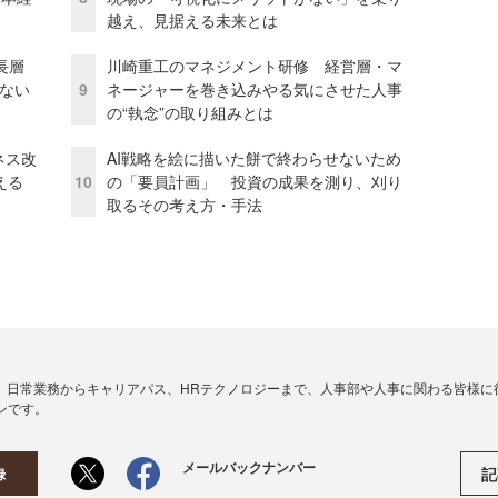
越え、見据える未来とは
長層
川崎重工のマネジメント研修 経営層・マ
ない
9
ネージャーを巻き込みやる気にさせた人事
の“執念”の取り組みとは
ネス改
AI戦略を絵に描いた餅で終わらせないため
える
10
の「要員計画」 投資の成果を測り、刈り
取るその考え方・手法
、日常業務からキャリアパス、HRテクノロジーまで、人事部や人事に関わる皆様に
ンです。
メールバックナンバー
記
録