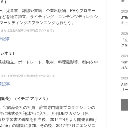
著 
マミ）
ー。児童書、雑誌や書籍、企業出版物、PRやプロモー
2026
などを経て独立。ライティング、コンテンツディレクシ
JT
・マーケティングのプランニングも行なう。
キャ
、または直近の記事の寄稿時点での内容です
2026
筆記事
「立
グを
 シオミ）
2026
務後独立。ポートレート、取材、料理撮影等、都内を中
1o
れな
、または直近の記事の寄稿時点での内容です
2026
筆記事
AI
リー
e編集長）（イチゴ アキノリ）
まれ。宝飾品会社の社員、辞書専門編集プロダクションの
0年に株式会社翔泳社に入社。月刊DBマガジン（休
資格学習書の編集を担当後、2014年4月より開発者向け
eZine」の編集に参加。その後、2017年7月にエンジニ