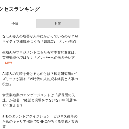
クセスランキング
今日
月間
なぜAI導入の成否が人事にかかっているのか？AI
ネイティブ組織をつくる「組織OS」という視点
生成AIがマネジメントにもたらす本質的変化は、
業務効率化ではなく「メンバーへの向き合い方」
NEW
AI導入の明暗を分けるものとは？松尾研究所×ビ
ズリーチが語る「AI時代の人的資本経営と人事の
役割」
食品製造業のエンゲージメントは「課長層の失
速」が顕著 “経営と現場をつなげない中間層”を
どう変える？
JTBのタレントアクイジション ビジネス改革の
ためのキャリア採用でCHROが考える課題と改善
策