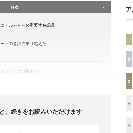
目次
ア
けにカルチャーの重要性を認識
1
チームの意識で乗り越えた
2
むメンバーは成長も早い
3
4
と、
続きをお読みいただけます
5