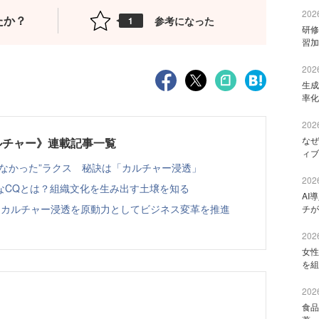
2026
たか？
参考になった
1
研修
習加
2026
生成
率化
2026
なぜ
ルチャー》連載記事一覧
ィブ
なかった”ラクス 秘訣は「カルチャー浸透」
2026
なCQとは？組織文化を生み出す土壌を知る
AI
 カルチャー浸透を原動力としてビジネス変革を推進
チが
2026
女性
を組
2026
食品