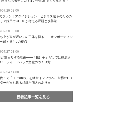
“経営と現場をつなげない中間層”をどう変える？
/07/29 08:00
Bのタレントアクイジション ビジネス改革のための
リア採用でCHROが考える課題と改善策
/07/28 08:00
ち上がりが遅い」の正体を探る——オンボーディン
分解する4つの視点
/07/27 08:00
n1が空回りする理由——「投げ手」だけでは醸成さ
い、フィードバック文化のつくり方
/07/24 14:00
時代こそ「Humanity」を経営インフラへ 世界のHR
ダーが立ち返る組織と個人のあり方
新着記事一覧を見る