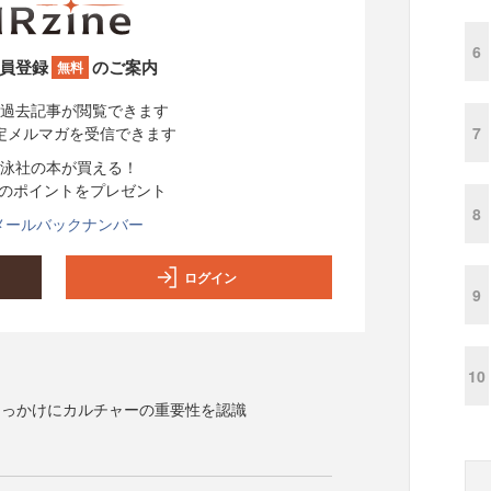
6
員登録
のご案内
無料
過去記事が閲覧できます
7
定メルマガを受信できます
泳社の本が買える！
分のポイントをプレゼント
8
メールバックナンバー
ログイン
9
10
きっかけにカルチャーの重要性を認識