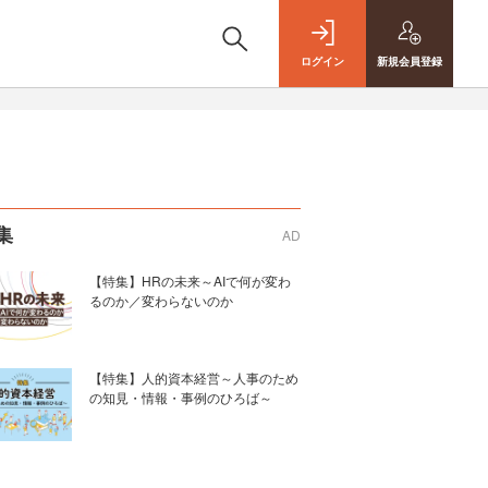
ログイン
新規
会員登録
集
AD
【特集】HRの未来～AIで何が変わ
るのか／変わらないのか
【特集】人的資本経営～人事のため
の知見・情報・事例のひろば～