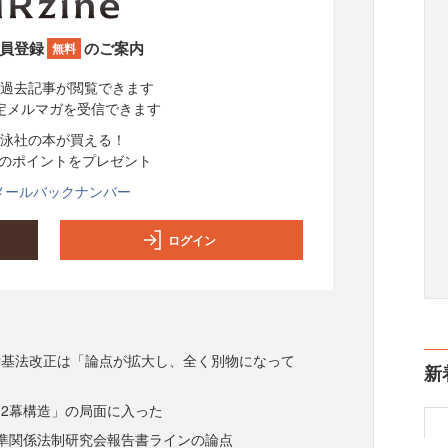
員登録
のご案内
無料
過去記事が閲覧できます
定メルマガを受信できます
泳社の本が買える！
分のポイントをプレゼント
メールバックナンバー
ログイン
労基法改正は「論点が拡大し、全く別物になって
新
2幕構造」の局面に入った
準関係法制研究会報告書ラインの論点