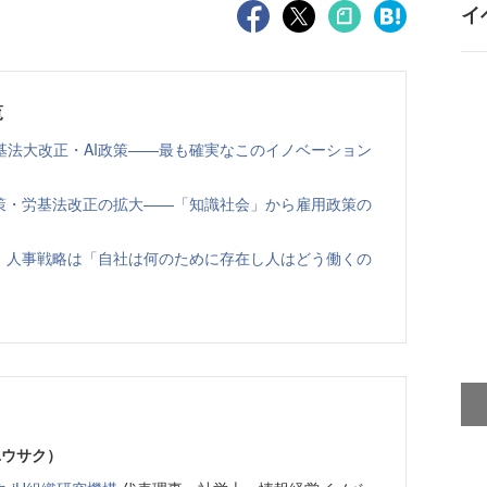
イ
覧
基法大改正・AI政策——最も確実なこのイノベーション
政策・労基法改正の拡大——「知識社会」から雇用政策の
策 人事戦略は「自社は何のために存在し人はどう働くの
ユウサク）