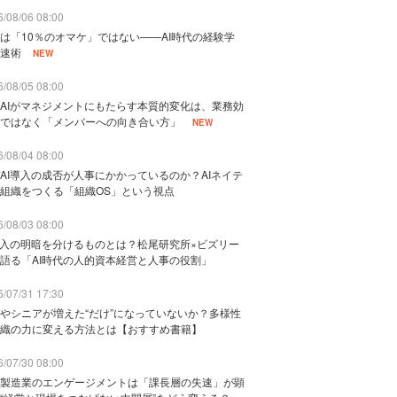
/08/06 08:00
は「10％のオマケ」ではない——AI時代の経験学
速術
NEW
/08/05 08:00
AIがマネジメントにもたらす本質的変化は、業務効
ではなく「メンバーへの向き合い方」
NEW
/08/04 08:00
AI導入の成否が人事にかかっているのか？AIネイテ
組織をつくる「組織OS」という視点
/08/03 08:00
導入の明暗を分けるものとは？松尾研究所×ビズリー
語る「AI時代の人的資本経営と人事の役割」
/07/31 17:30
やシニアが増えた“だけ”になっていないか？多様性
織の力に変える方法とは【おすすめ書籍】
/07/30 08:00
製造業のエンゲージメントは「課長層の失速」が顕