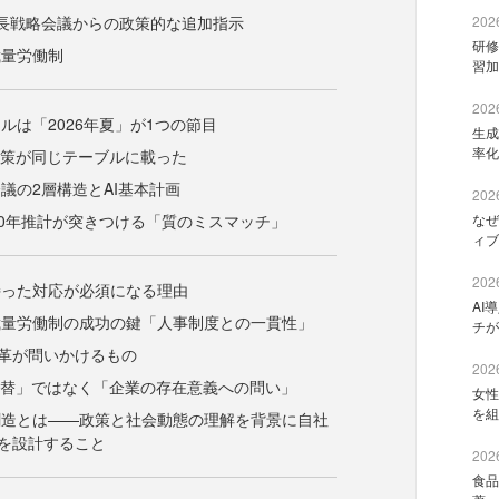
長戦略会議からの政策的な追加指示
2026
研修
裁量労働制
習加
2026
ルは「2026年夏」が1つの節目
生成
率化
政策が同じテーブルに載った
議の2層構造とAI基本計画
2026
40年推計が突きつける「質のミスマッチ」
なぜ
ィブ
2026
持った対応が必須になる理由
AI
裁量労働制の成功の鍵「人事制度との一貫性」
チが
改革が問いかけるもの
2026
代替」ではなく「企業の存在意義への問い」
女性
を組
創造とは——政策と社会動態の理解を背景に自社
を設計すること
2026
食品