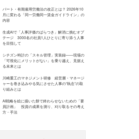
パート・有期雇用労働法の改正とは？ 2026年10
月に変わる「同一労働同一賃金ガイドライン」の
内容
生成AIで「人事評価のばらつき」解消に挑むオプ
テージ 3000名の社員1人ひとりに寄り添う人事
を目指して
シチズン時計の「スキル管理」実装録——現場の
「可視化にメリットがない」を乗り越え、見据え
る未来とは
川崎重工のマネジメント研修 経営層・マネージ
ャーを巻き込みやる気にさせた人事の“執念”の取
り組みとは
AI戦略を絵に描いた餅で終わらせないための「要
員計画」 投資の成果を測り、刈り取るその考え
方・手法