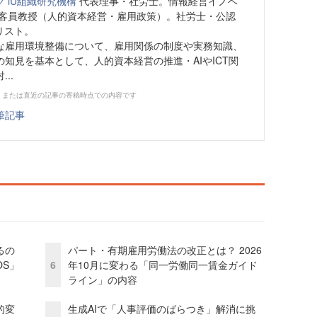
 iU組織研究機構
代表理事・社労士。情報経営イノベ
 客員教授（人的資本経営・雇用政策）。社労士・公認
リスト。
な雇用環境整備について、雇用関係の制度や実務知識、
知見を基本として、人的資本経営の推進・AIやICT関
..
、または直近の記事の寄稿時点での内容です
筆記事
るの
パート・有期雇用労働法の改正とは？ 2026
OS」
6
年10月に変わる「同一労働同一賃金ガイド
ライン」の内容
的変
生成AIで「人事評価のばらつき」解消に挑