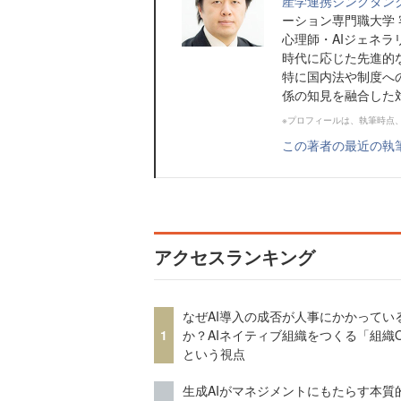
産学連携シンクタンク
ーション専門職大学
心理師・AIジェネラ
時代に応じた先進的
特に国内法や制度への
係の知見を融合した対.
※プロフィールは、執筆時点
この著者の最近の執
アクセスランキング
なぜAI導入の成否が人事にかかってい
1
か？AIネイティブ組織をつくる「組織
という視点
生成AIがマネジメントにもたらす本質