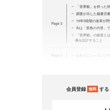
「世界観」を持った
調査が示した裁量労
10年3段階の改革が
Page
3
AIは「業務の代替」
「世界観」の創造と
像を設計すること
Page
4
おわりに——コンプ
会員登録
する
無料