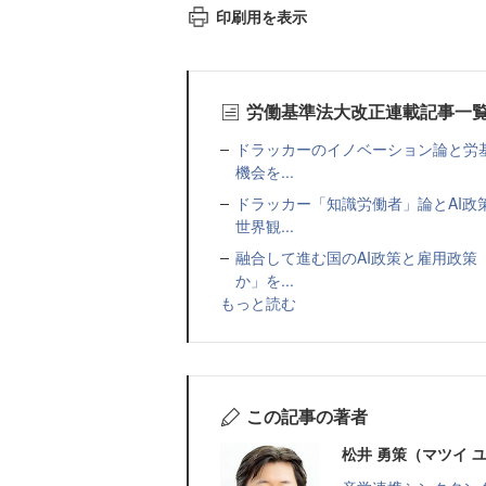
印刷用を表示
労働基準法大改正連載記事一
ドラッカーのイノベーション論と労
機会を...
ドラッカー「知識労働者」論とAI
世界観...
融合して進む国のAI政策と雇用政
か」を...
もっと読む
この記事の著者
松井 勇策（マツイ 