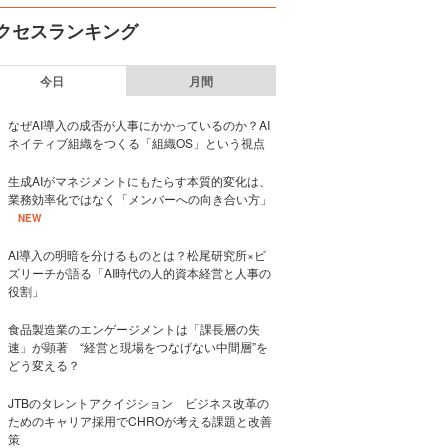
クセスランキング
今日
月間
なぜAI導入の成否が人事にかかっているのか？AI
ネイティブ組織をつくる「組織OS」という視点
生成AIがマネジメントにもたらす本質的変化は、
業務効率化ではなく「メンバーへの向き合い方」
NEW
AI導入の明暗を分けるものとは？松尾研究所×ビ
ズリーチが語る「AI時代の人的資本経営と人事の
役割」
食品製造業のエンゲージメントは「課長層の失
速」が顕著 “経営と現場をつなげない中間層”を
どう変える？
JTBのタレントアクイジション ビジネス改革の
ためのキャリア採用でCHROが考える課題と改善
策