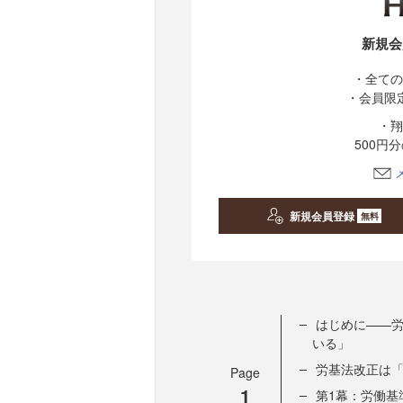
新規会
・全ての
・会員限
・翔
500円
新規会員登録
無料
はじめに——
いる」
労基法改正は「
Page
1
第1幕：労働基