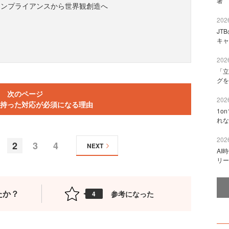
著 
コンプライアンスから世界観創造へ
2026
JT
キャ
2026
「立
グを
次のページ
2026
持った対応が必須になる理由
1o
れな
2026
2
3
4
NEXT
AI
リー
たか？
参考になった
4