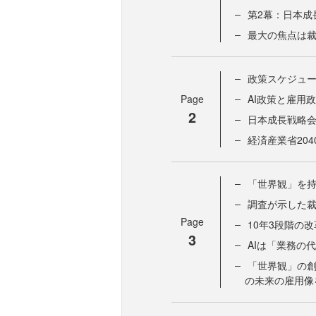
第2幕：日本成
最大の焦点は
政策スケジュー
Page
AI政策と雇用
2
日本成長戦略会
経済産業省20
「世界観」を
調査が示した
Page
10年3段階の
3
AIは「業務の
「世界観」の
の未来の雇用像