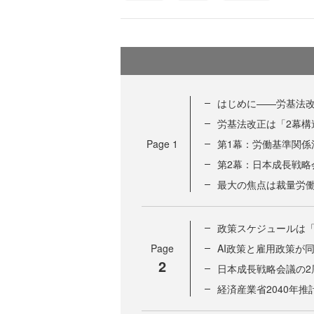
はじめに——労基法
労基法改正は「2幕構
Page
1
第1幕：労働基準関係
第2幕：日本成長戦略
最大の焦点は裁量労
政策スケジュールは「
Page
AI政策と雇用政策が
2
日本成長戦略会議の2
経済産業省2040年