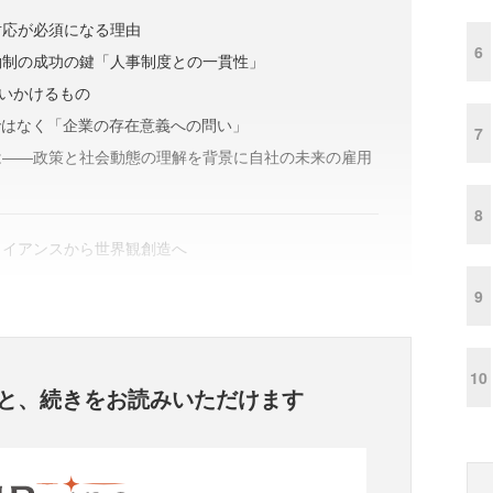
対応が必須になる理由
6
働制の成功の鍵「人事制度との一貫性」
問いかけるもの
ではなく「企業の存在意義への問い」
7
は——政策と社会動態の理解を背景に自社の未来の雇用
8
ライアンスから世界観創造へ
9
10
と、
続きをお読みいただけます