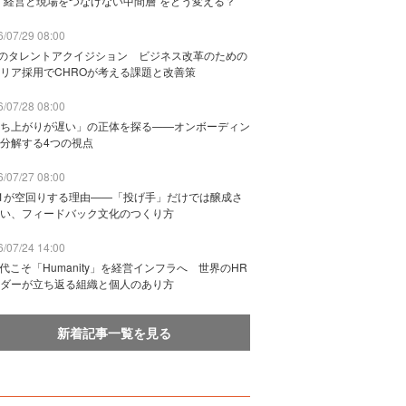
“経営と現場をつなげない中間層”をどう変える？
/07/29 08:00
Bのタレントアクイジション ビジネス改革のための
リア採用でCHROが考える課題と改善策
/07/28 08:00
ち上がりが遅い」の正体を探る——オンボーディン
分解する4つの視点
/07/27 08:00
n1が空回りする理由——「投げ手」だけでは醸成さ
い、フィードバック文化のつくり方
/07/24 14:00
時代こそ「Humanity」を経営インフラへ 世界のHR
ダーが立ち返る組織と個人のあり方
新着記事一覧を見る