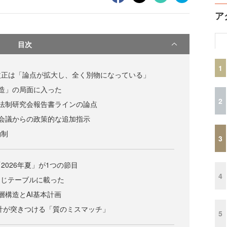
ア
目次
1
改正は「論点が拡大し、全く別物になっている」
造」の局面に入った
2
法制研究会報告書ラインの論点
会議からの政策的な追加指示
働制
3
2026年夏」が1つの節目
4
同じテーブルに載った
層構造とAI基本計画
推計が突きつける「質のミスマッチ」
5