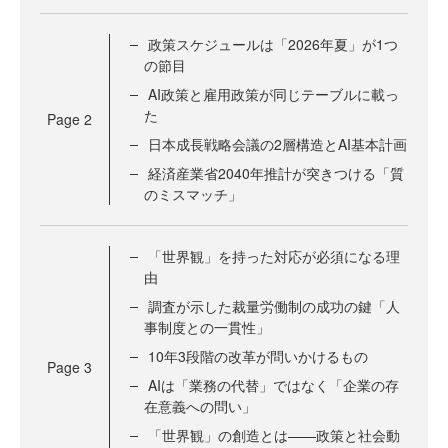
政策スケジュールは「2026年夏」が1つ
の節目
AI政策と雇用政策が同じテーブルに載っ
た
Page
2
日本成長戦略会議の2層構造とAI基本計画
経済産業省2040年推計が突きつける「質
のミスマッチ」
「世界観」を持った対応が必須になる理
由
調査が示した裁量労働制の成功の鍵「人
事制度との一貫性」
10年3段階の改革が問いかけるもの
Page
3
AIは「業務の代替」ではなく「企業の存
在意義への問い」
「世界観」の創造とは——政策と社会動