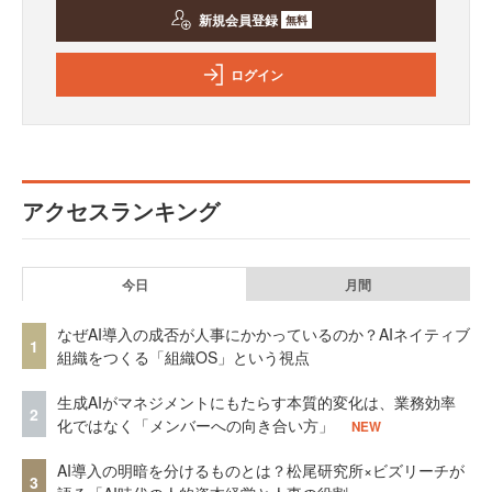
新規会員登録
無料
ログイン
アクセスランキング
今日
月間
なぜAI導入の成否が人事にかかっているのか？AIネイティブ
1
組織をつくる「組織OS」という視点
生成AIがマネジメントにもたらす本質的変化は、業務効率
2
化ではなく「メンバーへの向き合い方」
NEW
AI導入の明暗を分けるものとは？松尾研究所×ビズリーチが
3