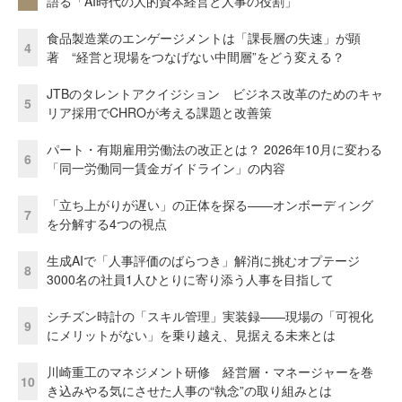
語る「AI時代の人的資本経営と人事の役割」
食品製造業のエンゲージメントは「課長層の失速」が顕
4
著 “経営と現場をつなげない中間層”をどう変える？
JTBのタレントアクイジション ビジネス改革のためのキャ
5
リア採用でCHROが考える課題と改善策
パート・有期雇用労働法の改正とは？ 2026年10月に変わる
6
「同一労働同一賃金ガイドライン」の内容
「立ち上がりが遅い」の正体を探る——オンボーディング
7
を分解する4つの視点
生成AIで「人事評価のばらつき」解消に挑むオプテージ
8
3000名の社員1人ひとりに寄り添う人事を目指して
シチズン時計の「スキル管理」実装録——現場の「可視化
9
にメリットがない」を乗り越え、見据える未来とは
川崎重工のマネジメント研修 経営層・マネージャーを巻
10
き込みやる気にさせた人事の“執念”の取り組みとは