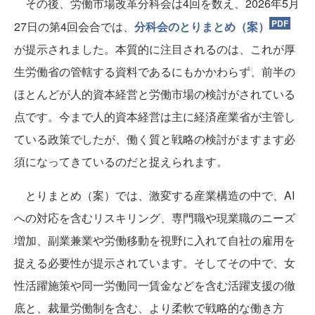
その後、労働市場改革分科会は4回を数え、2026年5月
27日の第4回会合では、
分科会のとりまとめ（案）
が提示されました。本質的に注目されるのは、これが厚
生労働省の管轄する資料であるにもかかわらず、前半の
ほとんどが人的資本経営と労働市場の検討がされている
点です。今まで人的資本経営は主に経済産業省が主管し
ている政策でしたが、働く質と戦略の検討がますます必
須になってきているのだと捉えられます。
とりまとめ（案）では、激変する産業構造の中で、AI
への対応を含むリスキリング、専門職や現業職のニーズ
増加、副業兼業や労働移動を視野に入れて自社の雇用を
捉える必要性が提示されています。そしてその中で、女
性活躍施策や同一労働同一賃金などを含む活躍支援の徹
底と、裁量労働制を含む、より柔軟で戦略的な働き方