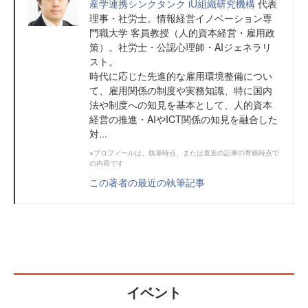
産学連携シンクタンク iU組織研究機構
代表
理事・社労士。情報経営イノベーション専
門職大学 客員教授（人的資本経営・雇用政
策）。社労士・公認心理師・AIジェネラリ
スト。
時代に応じた先進的な雇用環境整備につい
て、雇用関係の制度や実務知識、特に国内
法や制度への知見を基本として、人的資本
経営の推進・AIやICT関係の知見を融合した
対...
※プロフィールは、執筆時点、または直近の記事の寄稿時点で
の内容です
この著者の最近の執筆記事
イベント