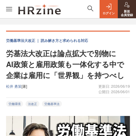
新規
ログイン
会員登録
労働基準法大改正 ｜ 読み解き方と求められる対応
労基法大改正は論点拡大で別物に
AI政策と雇用政策も一体化する中で
企業は雇用に「世界観」を持つべし
松井 勇策
[著]
更新日: 2026/06/19
公開日: 2026/06/01
労働環境
法改正
労働基準法