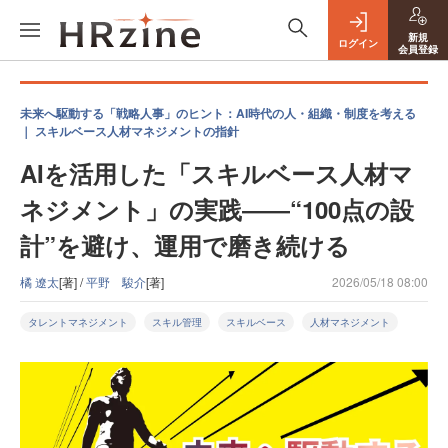
新規
ログイン
会員登録
未来へ駆動する「戦略人事」のヒント：AI時代の人・組織・制度を考える
｜ スキルベース人材マネジメントの指針
AIを活用した「スキルベース人材マ
ネジメント」の実践――“100点の設
計”を避け、運用で磨き続ける
橘 遼太
[著] /
平野 駿介
[著]
2026/05/18 08:00
タレントマネジメント
スキル管理
スキルベース
人材マネジメント