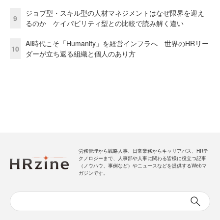
ジョブ型・スキル型の人材マネジメントはなぜ限界を迎え
9
るのか ケイパビリティ型との比較で読み解く違い
AI時代こそ「Humanity」を経営インフラへ 世界のHRリー
10
ダーが立ち返る組織と個人のあり方
労務管理から戦略人事、日常業務からキャリアパス、HRテ
クノロジーまで、人事部や人事に関わる皆様に役立つ記事
（ノウハウ、事例など）やニュースなどを提供するWebマ
ガジンです。