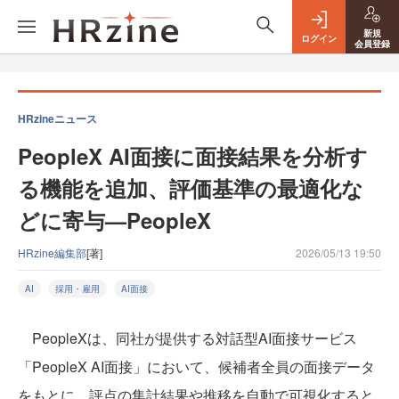
新規
ログイン
会員登録
HRzineニュース
PeopleX AI面接に面接結果を分析す
る機能を追加、評価基準の最適化な
どに寄与—PeopleX
HRzine編集部
[著]
2026/05/13 19:50
AI
採用・雇用
AI面接
PeopleXは、同社が提供する対話型AI面接サービス
「PeopleX AI面接」において、候補者全員の面接データ
をもとに、評点の集計結果や推移を自動で可視化すると