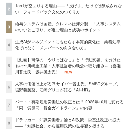
1on1が空回りする理由——「投げ手」だけでは醸成されな
2
い、フィードバック文化のつくり方
給与システムは国産、タレマネは海外製 「人事システム
3
のいいとこ取り」が進む理由と成功のポイント
生成AIがマネジメントにもたらす本質的変化は、業務効率
4
化ではなく「メンバーへの向き合い方」
【動画】研修の「やりっぱなし」と「行動変容」を分けた
5
もの〜川崎重工業・人事担当者の執念の取り組み～（喜瀬
川蒼太氏・坂井風太氏）
NEW
人事の価値は上がる?! サイバー曽山氏、SMBCグループ、
6
塩野義製薬、江崎グリコが語る「AI×HR」
パート・有期雇用労働法の改正とは？ 2026年10月に変わる
7
「同一労働同一賃金ガイドライン」の内容
ドラッカー「知識労働者」論とAI政策・労基法改正の拡大
8
——「知識社会」から雇用政策の世界観を捉える