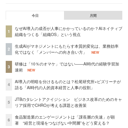
今日
月間
なぜAI導入の成否が人事にかかっているのか？AIネイティブ
1
組織をつくる「組織OS」という視点
生成AIがマネジメントにもたらす本質的変化は、業務効率
2
化ではなく「メンバーへの向き合い方」
NEW
研修は「10％のオマケ」ではない——AI時代の経験学習加
3
速術
NEW
AI導入の明暗を分けるものとは？松尾研究所×ビズリーチが
4
語る「AI時代の人的資本経営と人事の役割」
JTBのタレントアクイジション ビジネス改革のためのキャ
5
リア採用でCHROが考える課題と改善策
食品製造業のエンゲージメントは「課長層の失速」が顕
6
著 “経営と現場をつなげない中間層”をどう変える？