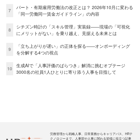
パート・有期雇用労働法の改正とは？ 2026年10月に変わる
7
「同一労働同一賃金ガイドライン」の内容
シチズン時計の「スキル管理」実装録——現場の「可視化
8
にメリットがない」を乗り越え、見据える未来とは
「立ち上がりが遅い」の正体を探る——オンボーディング
9
を分解する4つの視点
生成AIで「人事評価のばらつき」解消に挑むオプテージ
10
3000名の社員1人ひとりに寄り添う人事を目指して
労務管理から戦略人事、日常業務からキャリアパス、HRテ
クノロジーまで、人事部や人事に関わる皆様に役立つ記事