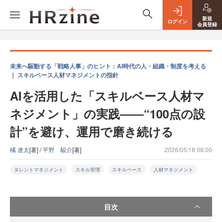
新規
ログイン
会員登録
未来へ駆動する「戦略人事」のヒント：AI時代の人・組織・制度を考える
｜ スキルベース人材マネジメントの指針
AIを活用した「スキルベース人材マ
ネジメント」の実践――“100点の設
計”を避け、運用で磨き続ける
橘 遼太
[著] /
平野 駿介
[著]
2026/05/18 08:00
タレントマネジメント
スキル管理
スキルベース
人材マネジメント
目次