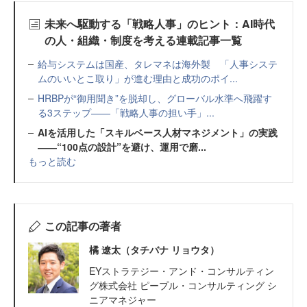
未来へ駆動する「戦略人事」のヒント：AI時代
の人・組織・制度を考える連載記事一覧
給与システムは国産、タレマネは海外製 「人事システ
ムのいいとこ取り」が進む理由と成功のポイ...
HRBPが“御用聞き”を脱却し、グローバル水準へ飛躍す
る3ステップ——「戦略人事の担い手」...
AIを活用した「スキルベース人材マネジメント」の実践
――“100点の設計”を避け、運用で磨...
もっと読む
この記事の著者
橘 遼太（タチバナ リョウタ）
EYストラテジー・アンド・コンサルティン
グ株式会社 ピープル・コンサルティング シ
ニアマネジャー