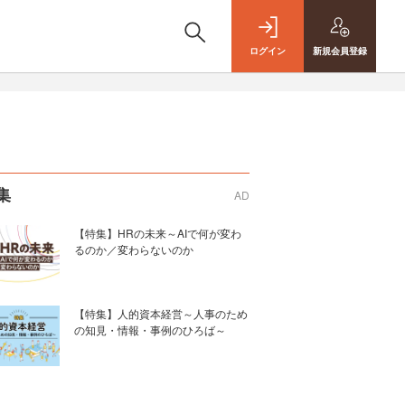
ログイン
新規
会員登録
集
AD
【特集】HRの未来～AIで何が変わ
るのか／変わらないのか
【特集】人的資本経営～人事のため
の知見・情報・事例のひろば～