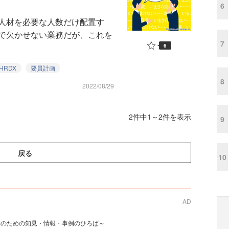
6
人材を必要な人数だけ配置す
で欠かせない業務だが、これを
7
6
HRDX
要員計画
8
2022/08/29
2件中1～2件を表示
9
戻る
10
AD
事のための知見・情報・事例のひろば～