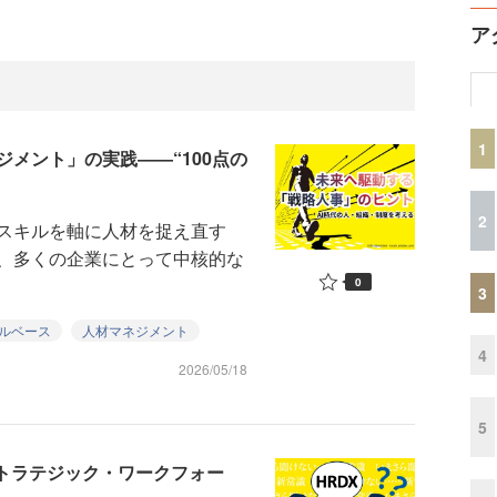
ア
1
ジメント」の実践――“100点の
2
スキルを軸に人材を捉え直す
、多くの企業にとって中核的な
0
3
ルベース
人材マネジメント
4
2026/05/18
5
ストラテジック・ワークフォー