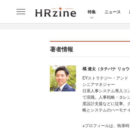
特集
ニュース
著者情報
橘 遼太（タチバナ リョ
EYストラテジー・アンド
シニアマネジャー
日系人事システム導入コン
て現職。人事戦略・タレ
度設計支援などに従事。
略とシステムのハーモナ
※プロフィールは、執筆