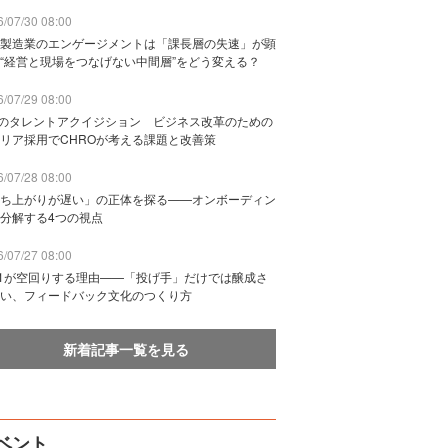
/07/30 08:00
製造業のエンゲージメントは「課長層の失速」が顕
“経営と現場をつなげない中間層”をどう変える？
/07/29 08:00
Bのタレントアクイジション ビジネス改革のための
リア採用でCHROが考える課題と改善策
/07/28 08:00
ち上がりが遅い」の正体を探る——オンボーディン
分解する4つの視点
/07/27 08:00
n1が空回りする理由——「投げ手」だけでは醸成さ
い、フィードバック文化のつくり方
新着記事一覧を見る
ベント