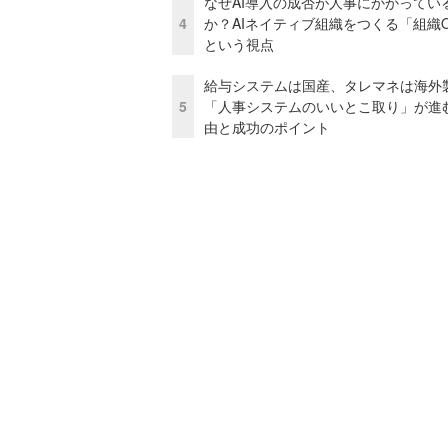
なぜAI導入の成否が人事にかかってい
4
か？AIネイティブ組織をつくる「組織
という視点
給与システムは国産、タレマネは海
5
「人事システムのいいとこ取り」が進
由と成功のポイント