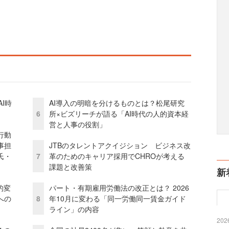
I時
AI導入の明暗を分けるものとは？松尾研究
6
所×ビズリーチが語る「AI時代の人的資本経
営と人事の役割」
行動
事担
JTBのタレントアクイジション ビジネス改
氏・
7
革のためのキャリア採用でCHROが考える
課題と改善策
新
的変
パート・有期雇用労働法の改正とは？ 2026
への
8
年10月に変わる「同一労働同一賃金ガイド
ライン」の内容
2026