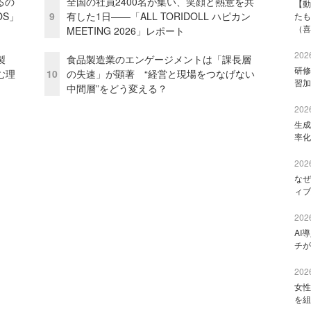
るの
全国の社員2400名が集い、笑顔と熱意を共
【動
OS」
9
有した1日――「ALL TORIDOLL ハピカン
たも
（喜
MEETING 2026」レポート
2026
外製
食品製造業のエンゲージメントは「課長層
研修
む理
10
の失速」が顕著 “経営と現場をつなげない
習加
中間層”をどう変える？
2026
生成
率化
2026
なぜ
ィブ
2026
AI
チが
2026
女性
を組