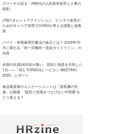
ズリーチが語る「AI時代の人的資本経営と人事の
役割」
JTBのタレントアクイジション ビジネス改革の
ためのキャリア採用でCHROが考える課題と改善
策
パート・有期雇用労働法の改正とは？ 2026年10
月に変わる「同一労働同一賃金ガイドライン」の
内容
全国の社員2400名が集い、笑顔と熱意を共有した
1日――「ALL TORIDOLL ハピカン MEETING
2026」レポート
食品製造業のエンゲージメントは「課長層の失
速」が顕著 “経営と現場をつなげない中間層”を
どう変える？