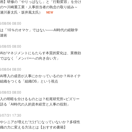
画】研修の「やりっぱなし」と「行動変容」を分け
の〜川崎重工業・人事担当者の執念の取り組み～
瀬川蒼太氏・坂井風太氏）
NEW
/08/06 08:00
は「10％のオマケ」ではない——AI時代の経験学
速術
/08/05 08:00
AIがマネジメントにもたらす本質的変化は、業務効
ではなく「メンバーへの向き合い方」
/08/04 08:00
AI導入の成否が人事にかかっているのか？AIネイテ
組織をつくる「組織OS」という視点
/08/03 08:00
導入の明暗を分けるものとは？松尾研究所×ビズリー
語る「AI時代の人的資本経営と人事の役割」
/07/31 17:30
やシニアが増えた“だけ”になっていないか？多様性
織の力に変える方法とは【おすすめ書籍】