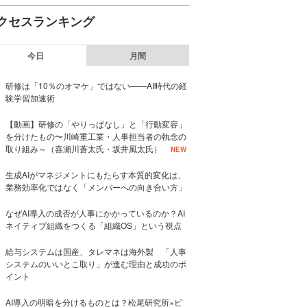
クセスランキング
今日
月間
研修は「10％のオマケ」ではない——AI時代の経
験学習加速術
【動画】研修の「やりっぱなし」と「行動変容」
を分けたもの〜川崎重工業・人事担当者の執念の
取り組み～（喜瀬川蒼太氏・坂井風太氏）
NEW
生成AIがマネジメントにもたらす本質的変化は、
業務効率化ではなく「メンバーへの向き合い方」
なぜAI導入の成否が人事にかかっているのか？AI
ネイティブ組織をつくる「組織OS」という視点
給与システムは国産、タレマネは海外製 「人事
システムのいいとこ取り」が進む理由と成功のポ
イント
AI導入の明暗を分けるものとは？松尾研究所×ビ