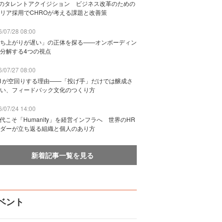
Bのタレントアクイジション ビジネス改革のための
リア採用でCHROが考える課題と改善策
/07/28 08:00
ち上がりが遅い」の正体を探る——オンボーディン
分解する4つの視点
/07/27 08:00
n1が空回りする理由——「投げ手」だけでは醸成さ
い、フィードバック文化のつくり方
/07/24 14:00
時代こそ「Humanity」を経営インフラへ 世界のHR
ダーが立ち返る組織と個人のあり方
新着記事一覧を見る
ベント