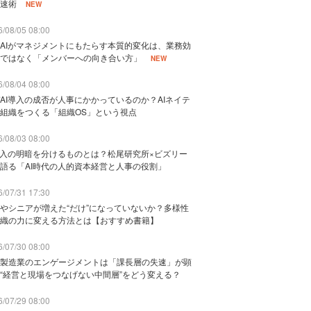
速術
NEW
/08/05 08:00
AIがマネジメントにもたらす本質的変化は、業務効
ではなく「メンバーへの向き合い方」
NEW
/08/04 08:00
AI導入の成否が人事にかかっているのか？AIネイテ
組織をつくる「組織OS」という視点
/08/03 08:00
導入の明暗を分けるものとは？松尾研究所×ビズリー
語る「AI時代の人的資本経営と人事の役割」
/07/31 17:30
やシニアが増えた“だけ”になっていないか？多様性
織の力に変える方法とは【おすすめ書籍】
/07/30 08:00
製造業のエンゲージメントは「課長層の失速」が顕
“経営と現場をつなげない中間層”をどう変える？
/07/29 08:00