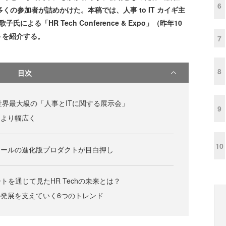
6
には、多くの参加者が詰めかけた。本稿では、人事 to IT カイギ主
よる「HR Tech Conference & Expo」（昨年10
トを紹介する。
7
8
目次
世界最大級の「人事とITに関する展示会」
9
域はより幅広く
10
hツールの進化版プロダクトが目白押し
トを通じて見たHR Techの未来とは？
hの発展を支えていく6つのトレンド