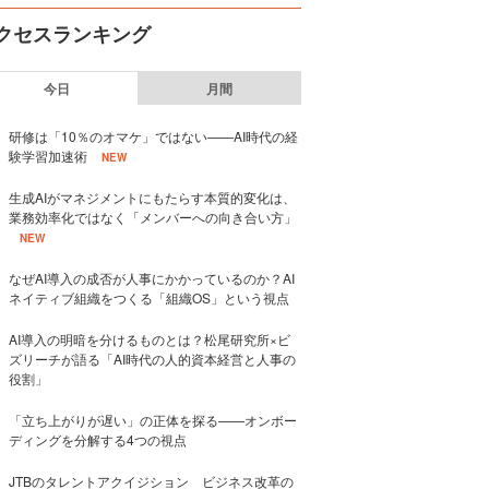
クセスランキング
今日
月間
研修は「10％のオマケ」ではない——AI時代の経
験学習加速術
NEW
生成AIがマネジメントにもたらす本質的変化は、
業務効率化ではなく「メンバーへの向き合い方」
NEW
なぜAI導入の成否が人事にかかっているのか？AI
ネイティブ組織をつくる「組織OS」という視点
AI導入の明暗を分けるものとは？松尾研究所×ビ
ズリーチが語る「AI時代の人的資本経営と人事の
役割」
「立ち上がりが遅い」の正体を探る——オンボー
ディングを分解する4つの視点
JTBのタレントアクイジション ビジネス改革の