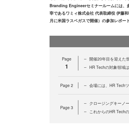
Branding Engineerセミナールーム
宰であるワミィ株式会社 代表取締役 伊藤和歌子氏に
月に米国ラスベガスで開催）の参加レポー
Page
開催20年目を迎えた
1
HR Techの対象領
Page
2
会場には、HR Tec
クロージングキーノー
Page
3
これからのHR Tec