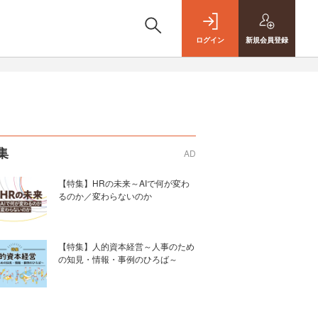
ログイン
新規
会員登録
集
AD
【特集】HRの未来～AIで何が変わ
るのか／変わらないのか
【特集】人的資本経営～人事のため
の知見・情報・事例のひろば～