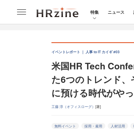
特集
ニュース
イベントレポート ｜ 人事 to IT カイギ #03
米国HR Tech Co
た6つのトレンド、
に預ける時代がや
工藤 淳（オフィスローグ）
[著]
無料イベント
採用・雇用
人材活用