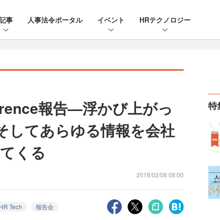
記事
人事法令ポータル
イベント
HRテクノロジー
nference報告—浮かび上がっ
特
そしてあらゆる情報を会社
ってくる
2018/02/08 08:00
HR Tech
報告会