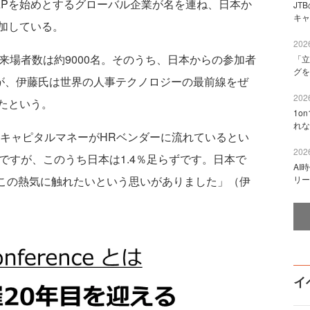
、SAPを始めとするグローバル企業が名を連ね、日本か
JT
キャ
加している。
2026
来場者数は約9000名。そのうち、日本からの参加者
「立
グを
いが、伊藤氏は世界の人事テクノロジーの最前線をぜ
2026
たという。
1o
れな
ーキャピタルマネーがHRベンダーに流れているとい
2026
ですが、このうち日本は1.4％足らずです。日本で
AI
ぜひこの熱気に触れたいという思いがありました」（伊
リー
イ