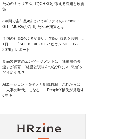
ためのキャリア採用でCHROが考える課題と改善
策
3年間で案件数4倍というギフティのCorporate
Gift MUFGが採用したBtoE施策とは
全国の社員2400名が集い、笑顔と熱意を共有した
1日――「ALL TORIDOLL ハピカン MEETING
2026」レポート
食品製造業のエンゲージメントは「課長層の失
速」が顕著 “経営と現場をつなげない中間層”を
どう変える？
AIエージェントを交えた組織再編 これからは
「人事の時代」になる——PeopleX橘氏が見通す
5年後