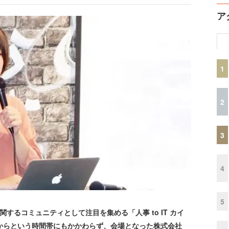
ア
1
2
3
4
5
するコミュニティとして注目を集める「人事 to IT カイ
からという時間帯にもかかわらず、会場となった株式会社