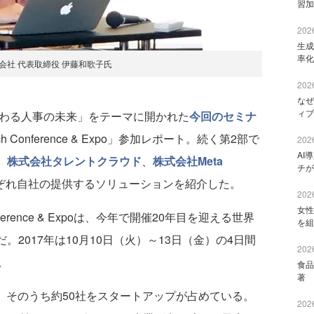
習加
2026
生成
率化
会社 代表取締役 伊藤和歌子氏
2026
なぜ
ィブ
で変わる人事の未来」をテーマに開かれた
今回のセミナ
Conference & Expo」参加レポート。続く第2部で
2026
AI
、
株式会社タレントクラウド
、
株式会社Meta
チが
ぞれ自社の提供するソリューションを紹介した。
2026
女性
erence & Expoは、今年で開催20年目を迎える世界
を組
。2017年は10月10日（火）～13日（金）の4日間
2026
。
食品
著 
、そのうち約50社をスタートアップが占めている。
2026