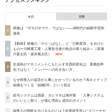
今日
月間
研修は「10％のオマケ」ではない——AI時代の経験学習加
1
速術
【動画】研修の「やりっぱなし」と「行動変容」を分けた
2
もの〜川崎重工業・人事担当者の執念の取り組み～（喜瀬
川蒼太氏・坂井風太氏）
NEW
生成AIがマネジメントにもたらす本質的変化は、業務効率
3
化ではなく「メンバーへの向き合い方」
なぜAI導入の成否が人事にかかっているのか？AIネイティブ
4
組織をつくる「組織OS」という視点
給与システムは国産、タレマネは海外製 「人事システム
5
のいいとこ取り」が進む理由と成功のポイント
AI導入の明暗を分けるものとは？松尾研究所×ビズリーチが