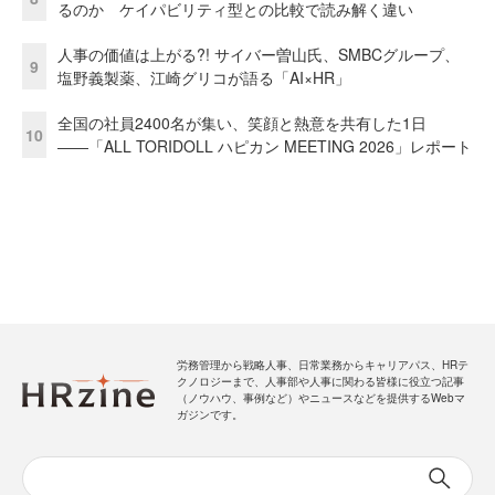
るのか ケイパビリティ型との比較で読み解く違い
人事の価値は上がる?! サイバー曽山氏、SMBCグループ、
9
塩野義製薬、江崎グリコが語る「AI×HR」
全国の社員2400名が集い、笑顔と熱意を共有した1日
10
――「ALL TORIDOLL ハピカン MEETING 2026」レポート
労務管理から戦略人事、日常業務からキャリアパス、HRテ
クノロジーまで、人事部や人事に関わる皆様に役立つ記事
（ノウハウ、事例など）やニュースなどを提供するWebマ
ガジンです。