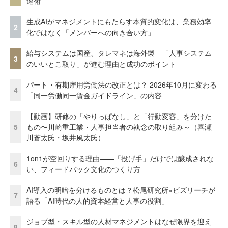
速術
生成AIがマネジメントにもたらす本質的変化は、業務効率
2
化ではなく「メンバーへの向き合い方」
給与システムは国産、タレマネは海外製 「人事システム
3
のいいとこ取り」が進む理由と成功のポイント
パート・有期雇用労働法の改正とは？ 2026年10月に変わる
4
「同一労働同一賃金ガイドライン」の内容
【動画】研修の「やりっぱなし」と「行動変容」を分けた
5
もの〜川崎重工業・人事担当者の執念の取り組み～（喜瀬
川蒼太氏・坂井風太氏）
1on1が空回りする理由——「投げ手」だけでは醸成されな
6
い、フィードバック文化のつくり方
AI導入の明暗を分けるものとは？松尾研究所×ビズリーチが
7
語る「AI時代の人的資本経営と人事の役割」
ジョブ型・スキル型の人材マネジメントはなぜ限界を迎え
8