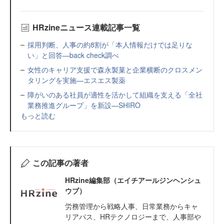
HRzineニュース連載記事一覧
採用判断、人事の約8割が「本人情報だけでは足りな
い」と回答—back check調べ
女性のキャリア支援で森永製菓と企業横断のクロスメン
タリングを実施—エスエス製薬
障がいのある社員が適性を活かして組織を支える「全社
業務推進グループ」を新設—SHIRO
もっと読む
この記事の著者
HRzine編集部（エイチアールジンヘンシュ
ウブ）
労務管理から戦略人事、日常業務からキャ
リアパス、HRテクノロジーまで、人事部や