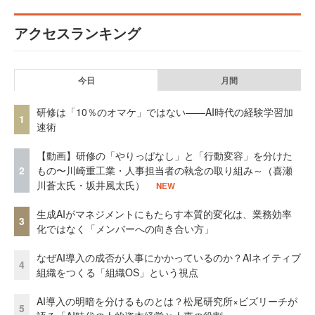
アクセスランキング
今日
月間
研修は「10％のオマケ」ではない——AI時代の経験学習加
1
速術
【動画】研修の「やりっぱなし」と「行動変容」を分けた
2
もの〜川崎重工業・人事担当者の執念の取り組み～（喜瀬
川蒼太氏・坂井風太氏）
NEW
生成AIがマネジメントにもたらす本質的変化は、業務効率
3
化ではなく「メンバーへの向き合い方」
なぜAI導入の成否が人事にかかっているのか？AIネイティブ
4
組織をつくる「組織OS」という視点
AI導入の明暗を分けるものとは？松尾研究所×ビズリーチが
5