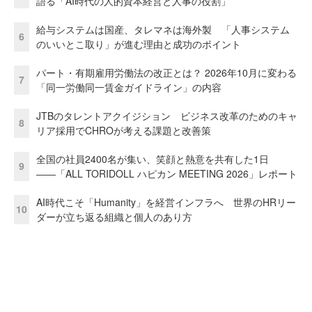
語る「AI時代の人的資本経営と人事の役割」
給与システムは国産、タレマネは海外製 「人事システム
6
のいいとこ取り」が進む理由と成功のポイント
パート・有期雇用労働法の改正とは？ 2026年10月に変わる
7
「同一労働同一賃金ガイドライン」の内容
JTBのタレントアクイジション ビジネス改革のためのキャ
8
リア採用でCHROが考える課題と改善策
全国の社員2400名が集い、笑顔と熱意を共有した1日
9
――「ALL TORIDOLL ハピカン MEETING 2026」レポート
AI時代こそ「Humanity」を経営インフラへ 世界のHRリー
10
ダーが立ち返る組織と個人のあり方