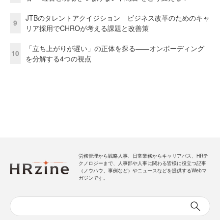
JTBのタレントアクイジション ビジネス改革のためのキャ
9
リア採用でCHROが考える課題と改善策
「立ち上がりが遅い」の正体を探る——オンボーディング
10
を分解する4つの視点
労務管理から戦略人事、日常業務からキャリアパス、HRテ
クノロジーまで、人事部や人事に関わる皆様に役立つ記事
（ノウハウ、事例など）やニュースなどを提供するWebマ
ガジンです。