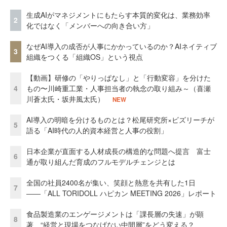
生成AIがマネジメントにもたらす本質的変化は、業務効率
2
化ではなく「メンバーへの向き合い方」
なぜAI導入の成否が人事にかかっているのか？AIネイティブ
3
組織をつくる「組織OS」という視点
【動画】研修の「やりっぱなし」と「行動変容」を分けた
4
もの〜川崎重工業・人事担当者の執念の取り組み～（喜瀬
川蒼太氏・坂井風太氏）
NEW
AI導入の明暗を分けるものとは？松尾研究所×ビズリーチが
5
語る「AI時代の人的資本経営と人事の役割」
日本企業が直面する人材成長の構造的な問題へ提言 富士
6
通が取り組んだ育成のフルモデルチェンジとは
全国の社員2400名が集い、笑顔と熱意を共有した1日
7
――「ALL TORIDOLL ハピカン MEETING 2026」レポート
食品製造業のエンゲージメントは「課長層の失速」が顕
8
著 “経営と現場をつなげない中間層”をどう変える？