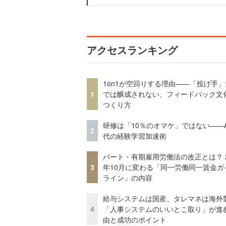
アクセスランキング
1on1が空回りする理由——「投げ手
1
では醸成されない、フィードバック文
つくり方
研修は「10％のオマケ」ではない——A
2
代の経験学習加速術
パート・有期雇用労働法の改正とは？ 2
3
年10月に変わる「同一労働同一賃金ガ
ライン」の内容
給与システムは国産、タレマネは海
4
「人事システムのいいとこ取り」が進
由と成功のポイント