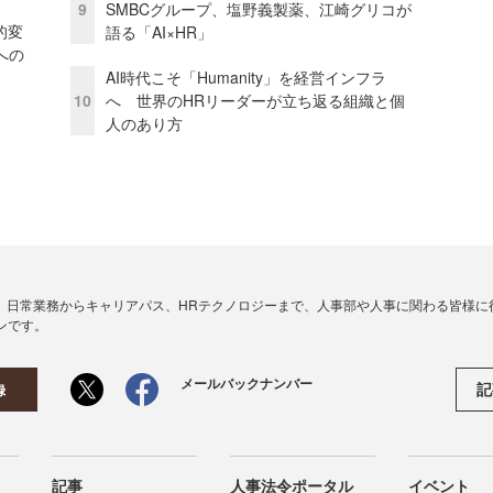
9
SMBCグループ、塩野義製薬、江崎グリコが
的変
語る「AI×HR」
への
AI時代こそ「Humanity」を経営インフラ
10
へ 世界のHRリーダーが立ち返る組織と個
人のあり方
、日常業務からキャリアパス、HRテクノロジーまで、人事部や人事に関わる皆様に
ンです。
メールバックナンバー
記
録
記事
人事法令ポータル
イベント