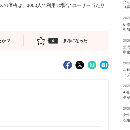
たも
の価格は、3000人で利用の場合1ユーザー当たり
（喜
2026
研修
習加
たか？
参考になった
2026
0
生成
率化
2026
なぜ
ィブ
2026
AI
チが
2026
女性
を組