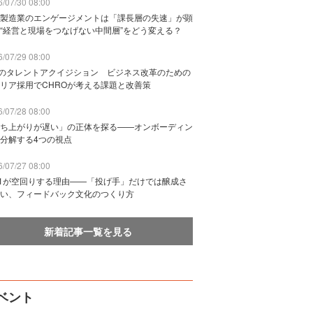
/07/30 08:00
製造業のエンゲージメントは「課長層の失速」が顕
“経営と現場をつなげない中間層”をどう変える？
/07/29 08:00
Bのタレントアクイジション ビジネス改革のための
リア採用でCHROが考える課題と改善策
/07/28 08:00
ち上がりが遅い」の正体を探る——オンボーディン
分解する4つの視点
/07/27 08:00
n1が空回りする理由——「投げ手」だけでは醸成さ
い、フィードバック文化のつくり方
新着記事一覧を見る
ベント