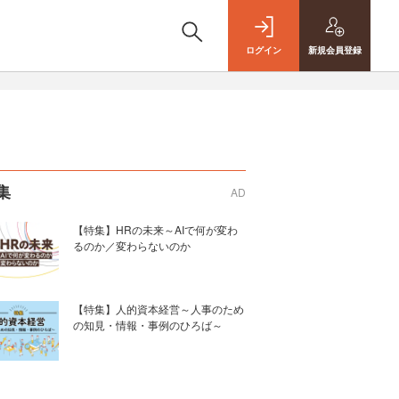
ログイン
新規
会員登録
集
AD
【特集】HRの未来～AIで何が変わ
るのか／変わらないのか
【特集】人的資本経営～人事のため
の知見・情報・事例のひろば～