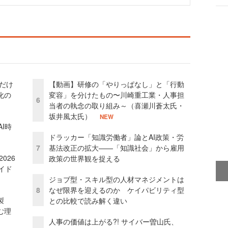
」だけ
【動画】研修の「やりっぱなし」と「行動
化の
変容」を分けたもの〜川崎重工業・人事担
6
当者の執念の取り組み～（喜瀬川蒼太氏・
坂井風太氏）
NEW
I時
ドラッカー「知識労働者」論とAI政策・労
7
基法改正の拡大——「知識社会」から雇用
026
政策の世界観を捉える
イド
ジョブ型・スキル型の人材マネジメントは
8
なぜ限界を迎えるのか ケイパビリティ型
外製
との比較で読み解く違い
む理
人事の価値は上がる?! サイバー曽山氏、