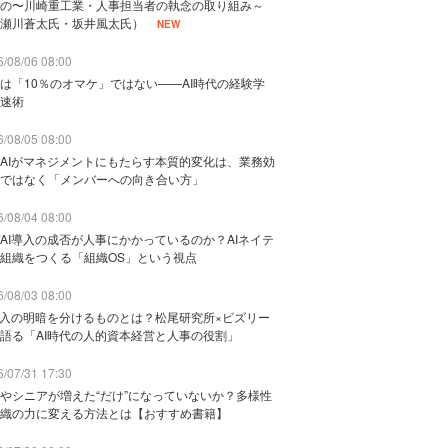
の〜川崎重工業・人事担当者の執念の取り組み～
瀬川蒼太氏・坂井風太氏）
NEW
/08/06 08:00
は「10％のオマケ」ではない——AI時代の経験学
速術
/08/05 08:00
AIがマネジメントにもたらす本質的変化は、業務効
ではなく「メンバーへの向き合い方」
/08/04 08:00
AI導入の成否が人事にかかっているのか？AIネイテ
組織をつくる「組織OS」という視点
/08/03 08:00
導入の明暗を分けるものとは？松尾研究所×ビズリー
語る「AI時代の人的資本経営と人事の役割」
/07/31 17:30
やシニアが増えた“だけ”になっていないか？多様性
織の力に変える方法とは【おすすめ書籍】