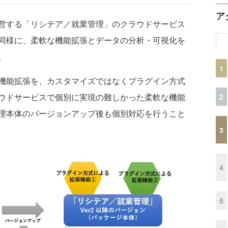
ア
営する「リシテア／就業管理」のクラウドサービス
同様に、柔軟な機能拡張とデータの分析・可視化を
。
1
機能拡張を、カスタマイズではなくプラグイン方式
ウドサービスで個別に実現の難しかった柔軟な機能
2
理本体のバージョンアップ後も個別対応を行うこと
3
4
5