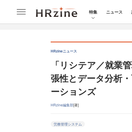
特集
ニュース
HRzineニュース
「リシテア／就業管
張性とデータ分析・
ーションズ
HRzine編集部
[著]
労務管理システム