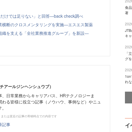
2026
食品
著 
けでは足りない」と回答—back check調べ
2026
業横断のクロスメンタリングを実施—エスエス製薬
JT
組織を支える「全社業務推進グループ」を新設—
キャ
2026
「立
グを
2026
1o
れな
エイチアールジンヘンシュウブ）
事、日常業務からキャリアパス、HRテクノロジーま
関わる皆様に役立つ記事（ノウハウ、事例など）やニュ
す。
、または直近の記事の寄稿時点での内容です
筆記事
イ