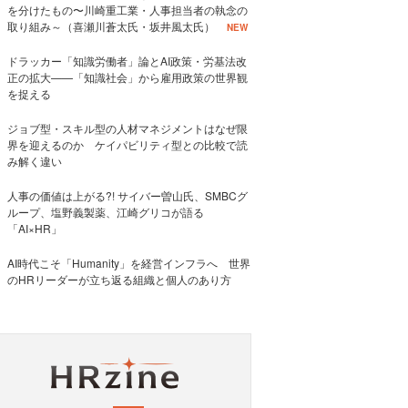
を分けたもの〜川崎重工業・人事担当者の執念の
取り組み～（喜瀬川蒼太氏・坂井風太氏）
NEW
ドラッカー「知識労働者」論とAI政策・労基法改
正の拡大——「知識社会」から雇用政策の世界観
を捉える
ジョブ型・スキル型の人材マネジメントはなぜ限
界を迎えるのか ケイパビリティ型との比較で読
み解く違い
人事の価値は上がる?! サイバー曽山氏、SMBCグ
ループ、塩野義製薬、江崎グリコが語る
「AI×HR」
AI時代こそ「Humanity」を経営インフラへ 世界
のHRリーダーが立ち返る組織と個人のあり方