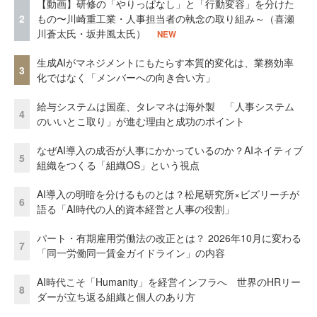
【動画】研修の「やりっぱなし」と「行動変容」を分けた
2
もの〜川崎重工業・人事担当者の執念の取り組み～（喜瀬
川蒼太氏・坂井風太氏）
NEW
生成AIがマネジメントにもたらす本質的変化は、業務効率
3
化ではなく「メンバーへの向き合い方」
給与システムは国産、タレマネは海外製 「人事システム
4
のいいとこ取り」が進む理由と成功のポイント
なぜAI導入の成否が人事にかかっているのか？AIネイティブ
5
組織をつくる「組織OS」という視点
AI導入の明暗を分けるものとは？松尾研究所×ビズリーチが
6
語る「AI時代の人的資本経営と人事の役割」
パート・有期雇用労働法の改正とは？ 2026年10月に変わる
7
「同一労働同一賃金ガイドライン」の内容
AI時代こそ「Humanity」を経営インフラへ 世界のHRリー
8
ダーが立ち返る組織と個人のあり方