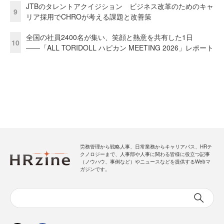
JTBのタレントアクイジション ビジネス改革のためのキャ
9
リア採用でCHROが考える課題と改善策
全国の社員2400名が集い、笑顔と熱意を共有した1日
10
――「ALL TORIDOLL ハピカン MEETING 2026」レポート
労務管理から戦略人事、日常業務からキャリアパス、HRテ
クノロジーまで、人事部や人事に関わる皆様に役立つ記事
（ノウハウ、事例など）やニュースなどを提供するWebマ
ガジンです。