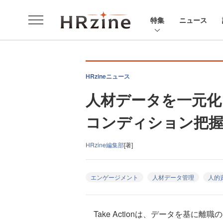
特集
ニュース
HRzineニュース
人材データを一元化
コンディション把握を支
HRzine編集部
[著]
エンゲージメント
人材データ管理
人的
Take Actionは、データを基