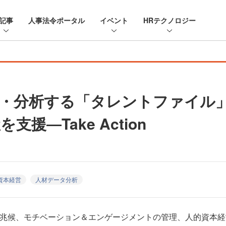
記事
人事法令ポータル
イベント
HRテクノロジー
・分析する「タレントファイル
援―Take Action
資本経営
人材データ分析
に離職の兆候、モチベーション＆エンゲージメントの管理、人的資