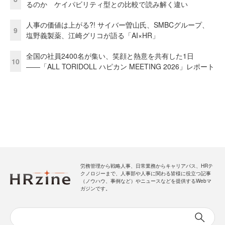
るのか ケイパビリティ型との比較で読み解く違い
人事の価値は上がる?! サイバー曽山氏、SMBCグループ、
9
塩野義製薬、江崎グリコが語る「AI×HR」
全国の社員2400名が集い、笑顔と熱意を共有した1日
10
――「ALL TORIDOLL ハピカン MEETING 2026」レポート
労務管理から戦略人事、日常業務からキャリアパス、HRテ
クノロジーまで、人事部や人事に関わる皆様に役立つ記事
（ノウハウ、事例など）やニュースなどを提供するWebマ
ガジンです。