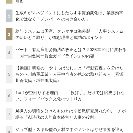
速術
生成AIがマネジメントにもたらす本質的変化は、業務効率
2
化ではなく「メンバーへの向き合い方」
給与システムは国産、タレマネは海外製 「人事システム
3
のいいとこ取り」が進む理由と成功のポイント
パート・有期雇用労働法の改正とは？ 2026年10月に変わる
4
「同一労働同一賃金ガイドライン」の内容
【動画】研修の「やりっぱなし」と「行動変容」を分けた
5
もの〜川崎重工業・人事担当者の執念の取り組み～（喜瀬
川蒼太氏・坂井風太氏）
1on1が空回りする理由——「投げ手」だけでは醸成されな
6
い、フィードバック文化のつくり方
AI導入の明暗を分けるものとは？松尾研究所×ビズリーチが
7
語る「AI時代の人的資本経営と人事の役割」
ジョブ型・スキル型の人材マネジメントはなぜ限界を迎え
8