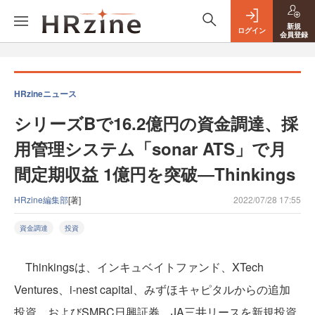
新規
ログイン
会員登録
HRzineニュース
シリーズBで16.2億円の資金調達、採
用管理システム「sonar ATS」で月
間定期収益 1億円を突破―Thinkings
HRzine編集部
[著]
2022/07/28 17:55
資金調達
投資
Thinkingsは、インキュベイトファンド、XTech
Ventures、i-nest capital、みずほキャピタルからの追加
投資、およびSMBC日興証券、JA三井リースを新規投資