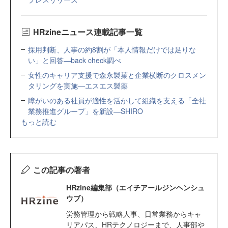
HRzineニュース連載記事一覧
採用判断、人事の約8割が「本人情報だけでは足りな
い」と回答—back check調べ
女性のキャリア支援で森永製菓と企業横断のクロスメン
タリングを実施—エスエス製薬
障がいのある社員が適性を活かして組織を支える「全社
業務推進グループ」を新設—SHIRO
もっと読む
この記事の著者
HRzine編集部（エイチアールジンヘンシュ
ウブ）
労務管理から戦略人事、日常業務からキャ
リアパス、HRテクノロジーまで、人事部や