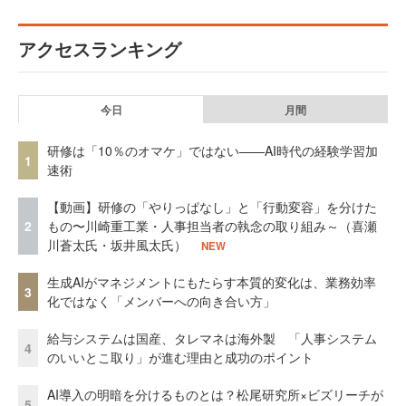
アクセスランキング
今日
月間
研修は「10％のオマケ」ではない——AI時代の経験学習加
1
速術
【動画】研修の「やりっぱなし」と「行動変容」を分けた
2
もの〜川崎重工業・人事担当者の執念の取り組み～（喜瀬
川蒼太氏・坂井風太氏）
NEW
生成AIがマネジメントにもたらす本質的変化は、業務効率
3
化ではなく「メンバーへの向き合い方」
給与システムは国産、タレマネは海外製 「人事システム
4
のいいとこ取り」が進む理由と成功のポイント
AI導入の明暗を分けるものとは？松尾研究所×ビズリーチが
5