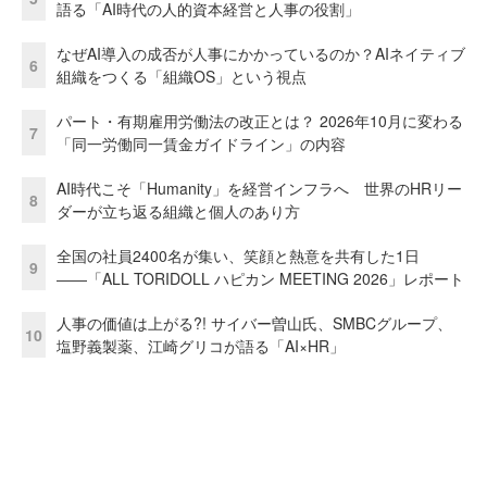
語る「AI時代の人的資本経営と人事の役割」
なぜAI導入の成否が人事にかかっているのか？AIネイティブ
6
組織をつくる「組織OS」という視点
パート・有期雇用労働法の改正とは？ 2026年10月に変わる
7
「同一労働同一賃金ガイドライン」の内容
AI時代こそ「Humanity」を経営インフラへ 世界のHRリー
8
ダーが立ち返る組織と個人のあり方
全国の社員2400名が集い、笑顔と熱意を共有した1日
9
――「ALL TORIDOLL ハピカン MEETING 2026」レポート
人事の価値は上がる?! サイバー曽山氏、SMBCグループ、
10
塩野義製薬、江崎グリコが語る「AI×HR」