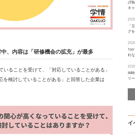
JT
キャ
2026
「立
グを
2026
1o
討中、内容は「研修機会の拡充」が最多
れな
2026
ていることを受けて、「対応していることがある」
AI
リー
対応を検討していることがある」と回答した企業は
イ