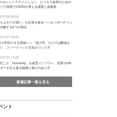
Bのタレントアクイジション ビジネス改革のための
リア採用でCHROが考える課題と改善策
/07/28 08:00
ち上がりが遅い」の正体を探る——オンボーディン
分解する4つの視点
/07/27 08:00
n1が空回りする理由——「投げ手」だけでは醸成さ
い、フィードバック文化のつくり方
/07/24 14:00
時代こそ「Humanity」を経営インフラへ 世界のHR
ダーが立ち返る組織と個人のあり方
新着記事一覧を見る
ベント