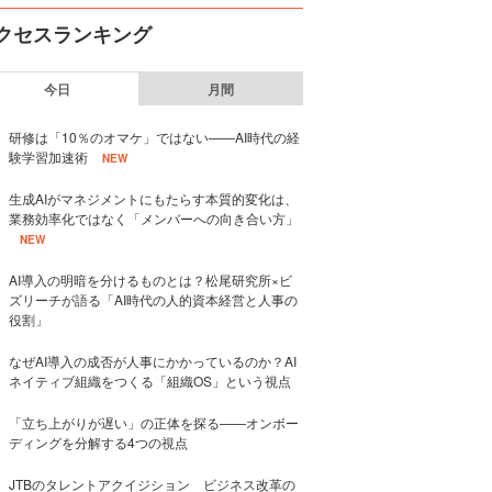
クセスランキング
今日
月間
研修は「10％のオマケ」ではない——AI時代の経
験学習加速術
NEW
生成AIがマネジメントにもたらす本質的変化は、
業務効率化ではなく「メンバーへの向き合い方」
NEW
AI導入の明暗を分けるものとは？松尾研究所×ビ
ズリーチが語る「AI時代の人的資本経営と人事の
役割」
なぜAI導入の成否が人事にかかっているのか？AI
ネイティブ組織をつくる「組織OS」という視点
「立ち上がりが遅い」の正体を探る——オンボー
ディングを分解する4つの視点
JTBのタレントアクイジション ビジネス改革の