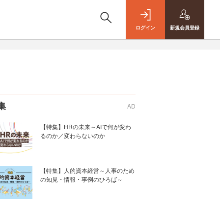
ログイン
新規
会員登録
集
AD
【特集】HRの未来～AIで何が変わ
るのか／変わらないのか
【特集】人的資本経営～人事のため
の知見・情報・事例のひろば～