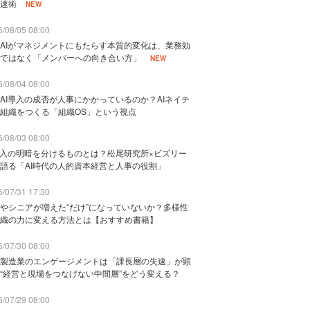
速術
NEW
/08/05 08:00
AIがマネジメントにもたらす本質的変化は、業務効
ではなく「メンバーへの向き合い方」
NEW
/08/04 08:00
AI導入の成否が人事にかかっているのか？AIネイテ
組織をつくる「組織OS」という視点
/08/03 08:00
導入の明暗を分けるものとは？松尾研究所×ビズリー
語る「AI時代の人的資本経営と人事の役割」
/07/31 17:30
やシニアが増えた“だけ”になっていないか？多様性
織の力に変える方法とは【おすすめ書籍】
/07/30 08:00
製造業のエンゲージメントは「課長層の失速」が顕
“経営と現場をつなげない中間層”をどう変える？
/07/29 08:00