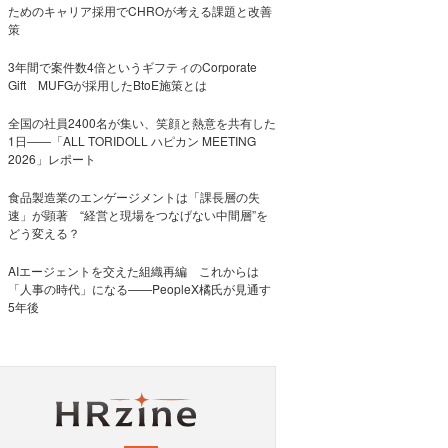
ためのキャリア採用でCHROが考える課題と改善
策
3年間で案件数4倍というギフティのCorporate
Gift MUFGが採用したBtoE施策とは
全国の社員2400名が集い、笑顔と熱意を共有した
1日――「ALL TORIDOLL ハピカン MEETING
2026」レポート
食品製造業のエンゲージメントは「課長層の失
速」が顕著 “経営と現場をつなげない中間層”を
どう変える？
AIエージェントを交えた組織再編 これからは
「人事の時代」になる——PeopleX橘氏が見通す
5年後