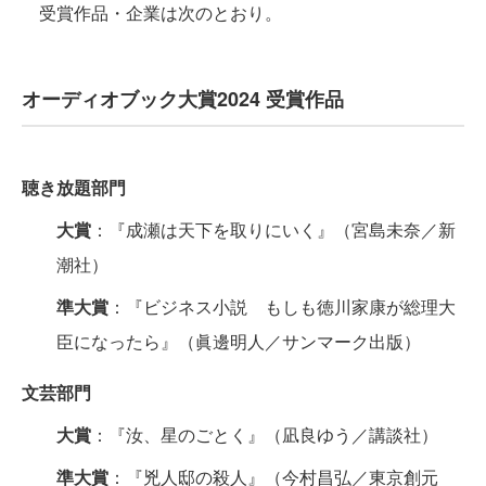
受賞作品・企業は次のとおり。
オーディオブック大賞2024 受賞作品
聴き放題部門
大賞
：『成瀬は天下を取りにいく』（宮島未奈／新
潮社）
準大賞
：『ビジネス小説 もしも徳川家康が総理大
臣になったら』（眞邊明人／サンマーク出版）
文芸部門
大賞
：『汝、星のごとく』（凪良ゆう／講談社）
準大賞
：『兇人邸の殺人』（今村昌弘／東京創元