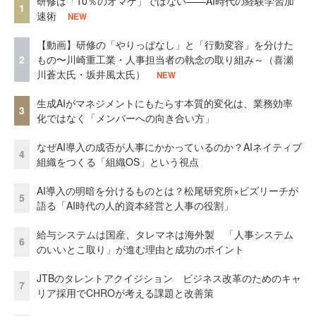
研修は「10％のオマケ」ではない——AI時代の経験学習加
1
速術
NEW
【動画】研修の「やりっぱなし」と「行動変容」を分けた
2
もの〜川崎重工業・人事担当者の執念の取り組み～（喜瀬
川蒼太氏・坂井風太氏）
NEW
生成AIがマネジメントにもたらす本質的変化は、業務効率
3
化ではなく「メンバーへの向き合い方」
なぜAI導入の成否が人事にかかっているのか？AIネイティブ
4
組織をつくる「組織OS」という視点
AI導入の明暗を分けるものとは？松尾研究所×ビズリーチが
5
語る「AI時代の人的資本経営と人事の役割」
給与システムは国産、タレマネは海外製 「人事システム
6
のいいとこ取り」が進む理由と成功のポイント
JTBのタレントアクイジション ビジネス改革のためのキャ
7
リア採用でCHROが考える課題と改善策