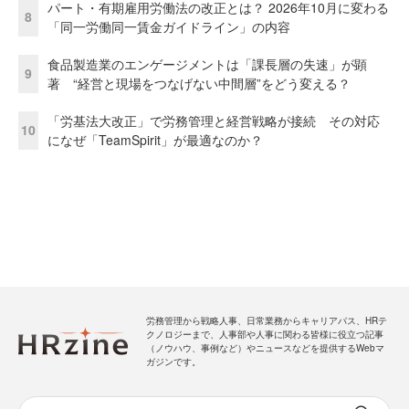
パート・有期雇用労働法の改正とは？ 2026年10月に変わる
8
「同一労働同一賃金ガイドライン」の内容
食品製造業のエンゲージメントは「課長層の失速」が顕
9
著 “経営と現場をつなげない中間層”をどう変える？
「労基法大改正」で労務管理と経営戦略が接続 その対応
10
になぜ「TeamSpirit」が最適なのか？
労務管理から戦略人事、日常業務からキャリアパス、HRテ
クノロジーまで、人事部や人事に関わる皆様に役立つ記事
（ノウハウ、事例など）やニュースなどを提供するWebマ
ガジンです。