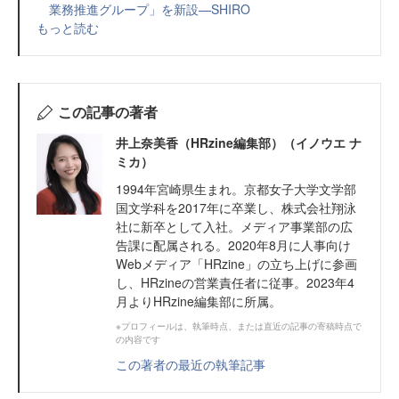
業務推進グループ」を新設—SHIRO
もっと読む
この記事の著者
井上奈美香（HRzine編集部）（イノウエ ナ
ミカ）
1994年宮崎県生まれ。京都女子大学文学部
国文学科を2017年に卒業し、株式会社翔泳
社に新卒として入社。メディア事業部の広
告課に配属される。2020年8月に人事向け
Webメディア「HRzine」の立ち上げに参画
し、HRzineの営業責任者に従事。2023年4
月よりHRzine編集部に所属。
※プロフィールは、執筆時点、または直近の記事の寄稿時点で
の内容です
この著者の最近の執筆記事