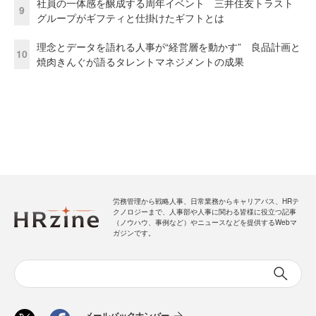
社員の一体感を醸成する周年イベント 三井住友トラスト
9
グループがギフティと仕掛けたギフトとは
理念とデータを語れる人事が“経営層を動かす” 良品計画と
10
焼肉きんぐが語るタレントマネジメントの成果
労務管理から戦略人事、日常業務からキャリアパス、HRテ
クノロジーまで、人事部や人事に関わる皆様に役立つ記事
（ノウハウ、事例など）やニュースなどを提供するWebマ
ガジンです。
メールバックナンバー