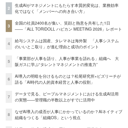
生成AIがマネジメントにもたらす本質的変化は、業務効率
2
化ではなく「メンバーへの向き合い方」
全国の社員2400名が集い、笑顔と熱意を共有した1日
3
――「ALL TORIDOLL ハピカン MEETING 2026」レポート
給与システムは国産、タレマネは海外製 「人事システム
4
のいいとこ取り」が進む理由と成功のポイント
「事業部が人事を語り、人事が事業を語れる」組織へ 大
5
阪ガスに学ぶ“タレントマネジメントの推進力”
AI導入の明暗を分けるものとは？松尾研究所×ビズリーチが
6
語る「AI時代の人的資本経営と人事の役割」
データで見る、ピープルマネジメントにおける生成AI活用
7
の実態——管理職の半数以上がすでに活用中
なぜAI導入の成否が人事にかかっているのか？AIネイティブ
8
組織をつくる「組織OS」という視点