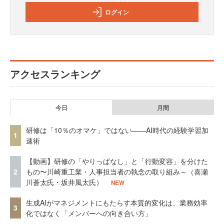
ログイン
アクセスランキング
今日
月間
研修は「10％のオマケ」ではない——AI時代の経験学習加
1
速術
【動画】研修の「やりっぱなし」と「行動変容」を分けた
2
もの〜川崎重工業・人事担当者の執念の取り組み～（喜瀬
川蒼太氏・坂井風太氏）
NEW
生成AIがマネジメントにもたらす本質的変化は、業務効率
3
化ではなく「メンバーへの向き合い方」