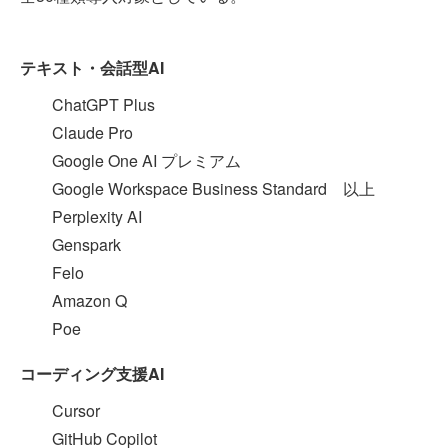
テキスト・会話型AI
ChatGPT Plus
Claude Pro
Google One AI プレミアム
Google Workspace Business Standard 以上
Perplexity AI
Genspark
Felo
Amazon Q
Poe
コーディング支援AI
Cursor
GitHub Copilot