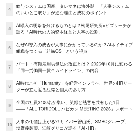
給与システムは国産、タレマネは海外製 「人事システム
4
のいいとこ取り」が進む理由と成功のポイント
AI導入の明暗を分けるものとは？松尾研究所×ビズリーチが
5
語る「AI時代の人的資本経営と人事の役割」
なぜAI導入の成否が人事にかかっているのか？AIネイティブ
6
組織をつくる「組織OS」という視点
パート・有期雇用労働法の改正とは？ 2026年10月に変わる
7
「同一労働同一賃金ガイドライン」の内容
AI時代こそ「Humanity」を経営インフラへ 世界のHRリー
8
ダーが立ち返る組織と個人のあり方
全国の社員2400名が集い、笑顔と熱意を共有した1日
9
――「ALL TORIDOLL ハピカン MEETING 2026」レポート
人事の価値は上がる?! サイバー曽山氏、SMBCグループ、
10
塩野義製薬、江崎グリコが語る「AI×HR」