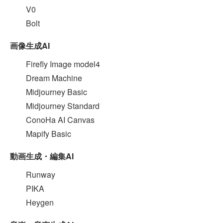
V0
Bolt
画像生成AI
Firefly Image model4
Dream Machine
Midjourney Basic
Midjourney Standard
ConoHa AI Canvas
Mapify Basic
動画生成・編集AI
Runway
PIKA
Heygen