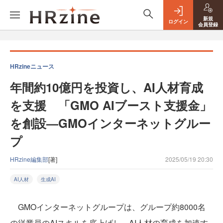
新規
ログイン
会員登録
HRzineニュース
年間約10億円を投資し、AI人材育成
を支援 「GMO AIブースト支援金」
を創設—GMOインターネットグルー
プ
HRzine編集部
[著]
2025/05/19 20:30
AI人材
生成AI
GMOインターネットグループは、グループ約8000名
の従業員のAIスキルを底上げし、AI人材の育成を加速す