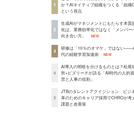
1
か？AIネイティブ組織をつくる「組織
という視点
生成AIがマネジメントにもたらす本質
2
化は、業務効率化ではなく「メンバー
向き合い方」
NEW
研修は「10％のオマケ」ではない——A
3
代の経験学習加速術
NEW
AI導入の明暗を分けるものとは？松尾
4
所×ビズリーチが語る「AI時代の人的
営と人事の役割」
JTBのタレントアクイジション ビジ
5
革のためのキャリア採用でCHROが考
課題と改善策