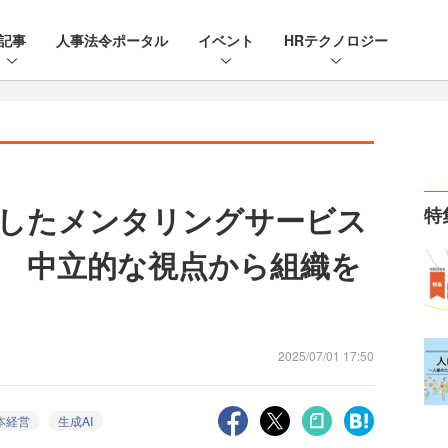
記事
人事法令ポータル
イベント
HRテクノロジー
化したメンタリングサービス
特
発 中立的な視点から組織を
2025/07/01 17:50
本経営
生成AI