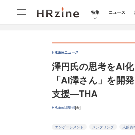
特集
ニュース
HRzineニュース
澤円氏の思考をAI
「AI澤さん」を開
支援—THA
HRzine編集部
[著]
エンゲージメント
メンタリング
人的資