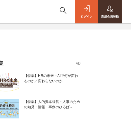
ログイン
新規
会員登録
集
AD
【特集】HRの未来～AIで何が変わ
るのか／変わらないのか
【特集】人的資本経営～人事のため
の知見・情報・事例のひろば～