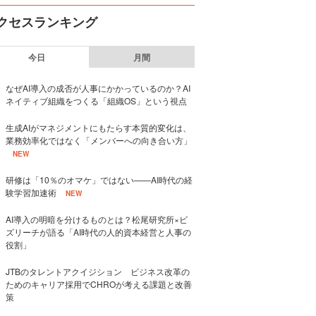
クセスランキング
今日
月間
なぜAI導入の成否が人事にかかっているのか？AI
ネイティブ組織をつくる「組織OS」という視点
生成AIがマネジメントにもたらす本質的変化は、
業務効率化ではなく「メンバーへの向き合い方」
NEW
研修は「10％のオマケ」ではない——AI時代の経
験学習加速術
NEW
AI導入の明暗を分けるものとは？松尾研究所×ビ
ズリーチが語る「AI時代の人的資本経営と人事の
役割」
JTBのタレントアクイジション ビジネス改革の
ためのキャリア採用でCHROが考える課題と改善
策