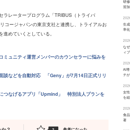
研修
習加
ラレータープログラム「TRIBUS（トライバ
2026
はリコージャパンの東京支社と連携し、トライアルお
生成
率化
を進めていくとしている。
2026
なぜ
ィブ
 コミュニティ運営メンバーのカウンセラーに悩みを
2026
AI
面談などを自動対応 「Geny」が7月14日正式リリ
チが
2026
女性
つなげるアプリ「Upmind」 特別法人プランを
を組
2026
食品
著 
たか？
参考になった
2