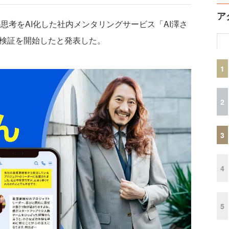
ア
思考をAI化した社内メンタリングサービス「AI澤さ
性検証を開始したと発表した。
1
2
3
4
5