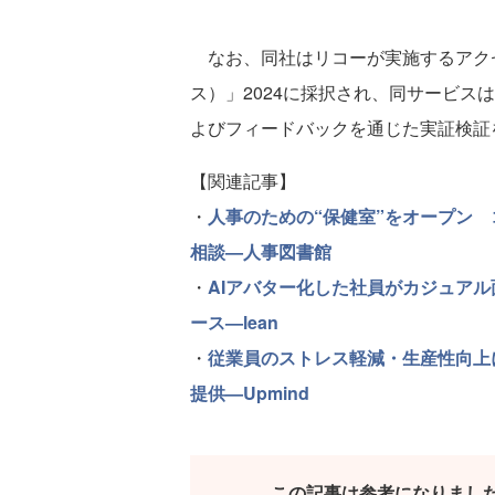
なお、同社はリコーが実施するアクセ
ス）」2024に採択され、同サービス
よびフィードバックを通じた実証検証
【関連記事】
・
人事のための“保健室”をオープン
相談—人事図書館
・
AIアバター化した社員がカジュアル
ース—lean
・
従業員のストレス軽減・生産性向上に
提供—Upmind
この記事は参考になりまし