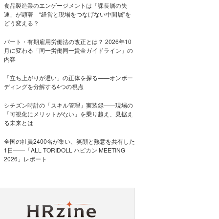
食品製造業のエンゲージメントは「課長層の失
速」が顕著 “経営と現場をつなげない中間層”を
どう変える？
パート・有期雇用労働法の改正とは？ 2026年10
月に変わる「同一労働同一賃金ガイドライン」の
内容
「立ち上がりが遅い」の正体を探る——オンボー
ディングを分解する4つの視点
シチズン時計の「スキル管理」実装録——現場の
「可視化にメリットがない」を乗り越え、見据え
る未来とは
全国の社員2400名が集い、笑顔と熱意を共有した
1日――「ALL TORIDOLL ハピカン MEETING
2026」レポート