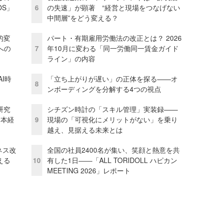
OS」
6
の失速」が顕著 “経営と現場をつなげない
中間層”をどう変える？
的変
パート・有期雇用労働法の改正とは？ 2026
への
7
年10月に変わる「同一労働同一賃金ガイド
ライン」の内容
I時
「立ち上がりが遅い」の正体を探る——オ
8
ンボーディングを分解する4つの視点
研究
シチズン時計の「スキル管理」実装録——
資本経
9
現場の「可視化にメリットがない」を乗り
越え、見据える未来とは
ネス改
全国の社員2400名が集い、笑顔と熱意を共
える
10
有した1日――「ALL TORIDOLL ハピカン
MEETING 2026」レポート