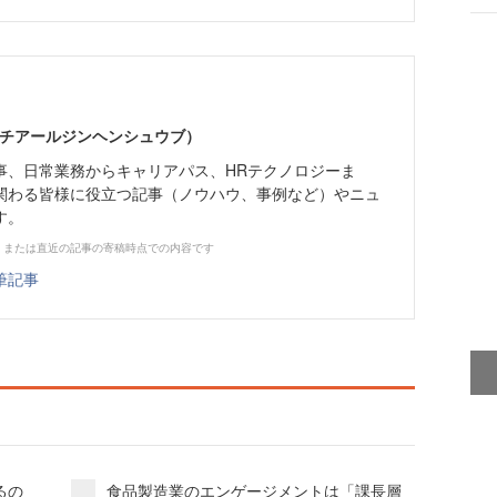
エイチアールジンヘンシュウブ）
事、日常業務からキャリアパス、HRテクノロジーま
関わる皆様に役立つ記事（ノウハウ、事例など）やニュ
す。
、または直近の記事の寄稿時点での内容です
筆記事
るの
食品製造業のエンゲージメントは「課長層