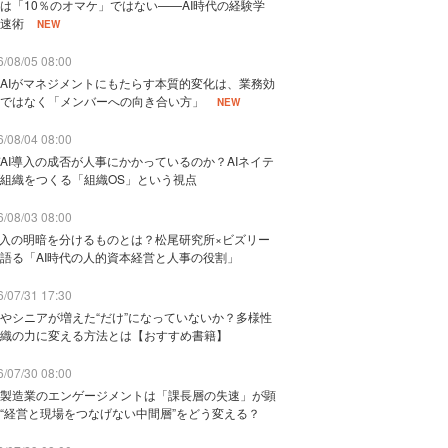
は「10％のオマケ」ではない——AI時代の経験学
速術
NEW
/08/05 08:00
AIがマネジメントにもたらす本質的変化は、業務効
ではなく「メンバーへの向き合い方」
NEW
/08/04 08:00
AI導入の成否が人事にかかっているのか？AIネイテ
組織をつくる「組織OS」という視点
/08/03 08:00
導入の明暗を分けるものとは？松尾研究所×ビズリー
語る「AI時代の人的資本経営と人事の役割」
/07/31 17:30
やシニアが増えた“だけ”になっていないか？多様性
織の力に変える方法とは【おすすめ書籍】
/07/30 08:00
製造業のエンゲージメントは「課長層の失速」が顕
“経営と現場をつなげない中間層”をどう変える？