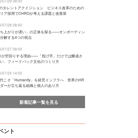
/07/29 08:00
Bのタレントアクイジション ビジネス改革のための
リア採用でCHROが考える課題と改善策
/07/28 08:00
ち上がりが遅い」の正体を探る——オンボーディン
分解する4つの視点
/07/27 08:00
n1が空回りする理由——「投げ手」だけでは醸成さ
い、フィードバック文化のつくり方
/07/24 14:00
時代こそ「Humanity」を経営インフラへ 世界のHR
ダーが立ち返る組織と個人のあり方
新着記事一覧を見る
ベント