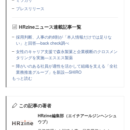
プレスリリース
HRzineニュース連載記事一覧
採用判断、人事の約8割が「本人情報だけでは足りな
い」と回答—back check調べ
女性のキャリア支援で森永製菓と企業横断のクロスメン
タリングを実施—エスエス製薬
障がいのある社員が適性を活かして組織を支える「全社
業務推進グループ」を新設—SHIRO
もっと読む
この記事の著者
HRzine編集部（エイチアールジンヘンシュ
ウブ）