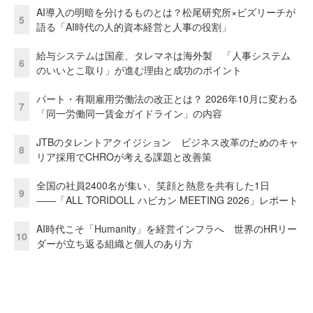
AI導入の明暗を分けるものとは？松尾研究所×ビズリーチが
5
語る「AI時代の人的資本経営と人事の役割」
給与システムは国産、タレマネは海外製 「人事システム
6
のいいとこ取り」が進む理由と成功のポイント
パート・有期雇用労働法の改正とは？ 2026年10月に変わる
7
「同一労働同一賃金ガイドライン」の内容
JTBのタレントアクイジション ビジネス改革のためのキャ
8
リア採用でCHROが考える課題と改善策
全国の社員2400名が集い、笑顔と熱意を共有した1日
9
――「ALL TORIDOLL ハピカン MEETING 2026」レポート
AI時代こそ「Humanity」を経営インフラへ 世界のHRリー
10
ダーが立ち返る組織と個人のあり方