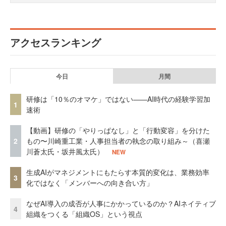
アクセスランキング
今日
月間
研修は「10％のオマケ」ではない——AI時代の経験学習加
1
速術
【動画】研修の「やりっぱなし」と「行動変容」を分けた
2
もの〜川崎重工業・人事担当者の執念の取り組み～（喜瀬
川蒼太氏・坂井風太氏）
NEW
生成AIがマネジメントにもたらす本質的変化は、業務効率
3
化ではなく「メンバーへの向き合い方」
なぜAI導入の成否が人事にかかっているのか？AIネイティブ
4
組織をつくる「組織OS」という視点