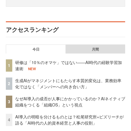
アクセスランキング
今日
月間
研修は「10％のオマケ」ではない——AI時代の経験学習加
1
速術
NEW
生成AIがマネジメントにもたらす本質的変化は、業務効率
2
化ではなく「メンバーへの向き合い方」
なぜAI導入の成否が人事にかかっているのか？AIネイティブ
3
組織をつくる「組織OS」という視点
AI導入の明暗を分けるものとは？松尾研究所×ビズリーチが
4
語る「AI時代の人的資本経営と人事の役割」