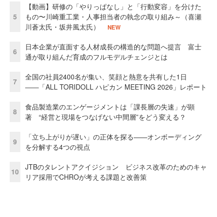
【動画】研修の「やりっぱなし」と「行動変容」を分けた
5
もの〜川崎重工業・人事担当者の執念の取り組み～（喜瀬
川蒼太氏・坂井風太氏）
NEW
日本企業が直面する人材成長の構造的な問題へ提言 富士
6
通が取り組んだ育成のフルモデルチェンジとは
全国の社員2400名が集い、笑顔と熱意を共有した1日
7
――「ALL TORIDOLL ハピカン MEETING 2026」レポート
食品製造業のエンゲージメントは「課長層の失速」が顕
8
著 “経営と現場をつなげない中間層”をどう変える？
「立ち上がりが遅い」の正体を探る——オンボーディング
9
を分解する4つの視点
JTBのタレントアクイジション ビジネス改革のためのキャ
10
リア採用でCHROが考える課題と改善策