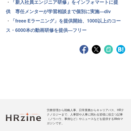
・
「新入社員エンジニア研修」をインフォマートに提
供 専任メンターが学習相談まで個別に実施—div
・
「freee Eラーニング」を提供開始、1000以上のコー
ス・6000本の動画研修を提供—フリー
労務管理から戦略人事、日常業務からキャリアパス、HRテ
クノロジーまで、人事部や人事に関わる皆様に役立つ記事
（ノウハウ、事例など）やニュースなどを提供するWebマ
ガジンです。