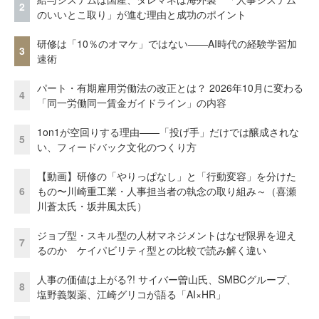
2
のいいとこ取り」が進む理由と成功のポイント
研修は「10％のオマケ」ではない——AI時代の経験学習加
3
速術
パート・有期雇用労働法の改正とは？ 2026年10月に変わる
4
「同一労働同一賃金ガイドライン」の内容
1on1が空回りする理由——「投げ手」だけでは醸成されな
5
い、フィードバック文化のつくり方
【動画】研修の「やりっぱなし」と「行動変容」を分けた
6
もの〜川崎重工業・人事担当者の執念の取り組み～（喜瀬
川蒼太氏・坂井風太氏）
ジョブ型・スキル型の人材マネジメントはなぜ限界を迎え
7
るのか ケイパビリティ型との比較で読み解く違い
人事の価値は上がる?! サイバー曽山氏、SMBCグループ、
8
塩野義製薬、江崎グリコが語る「AI×HR」