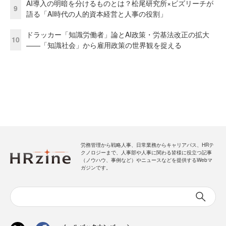
AI導入の明暗を分けるものとは？松尾研究所×ビズリーチが
9
語る「AI時代の人的資本経営と人事の役割」
ドラッカー「知識労働者」論とAI政策・労基法改正の拡大
10
——「知識社会」から雇用政策の世界観を捉える
労務管理から戦略人事、日常業務からキャリアパス、HRテ
クノロジーまで、人事部や人事に関わる皆様に役立つ記事
（ノウハウ、事例など）やニュースなどを提供するWebマ
ガジンです。