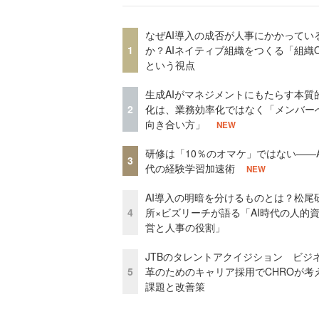
なぜAI導入の成否が人事にかかってい
1
か？AIネイティブ組織をつくる「組織
という視点
生成AIがマネジメントにもたらす本質
2
化は、業務効率化ではなく「メンバー
向き合い方」
NEW
研修は「10％のオマケ」ではない——A
3
代の経験学習加速術
NEW
AI導入の明暗を分けるものとは？松尾
4
所×ビズリーチが語る「AI時代の人的
営と人事の役割」
JTBのタレントアクイジション ビジ
5
革のためのキャリア採用でCHROが考
課題と改善策