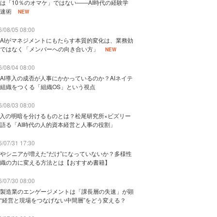
は「10％のオマケ」ではない——AI時代の経験学
速術
NEW
/08/05 08:00
AIがマネジメントにもたらす本質的変化は、業務効
ではなく「メンバーへの向き合い方」
NEW
/08/04 08:00
AI導入の成否が人事にかかっているのか？AIネイテ
組織をつくる「組織OS」という視点
/08/03 08:00
導入の明暗を分けるものとは？松尾研究所×ビズリー
語る「AI時代の人的資本経営と人事の役割」
/07/31 17:30
やシニアが増えた“だけ”になっていないか？多様性
織の力に変える方法とは【おすすめ書籍】
/07/30 08:00
製造業のエンゲージメントは「課長層の失速」が顕
“経営と現場をつなげない中間層”をどう変える？