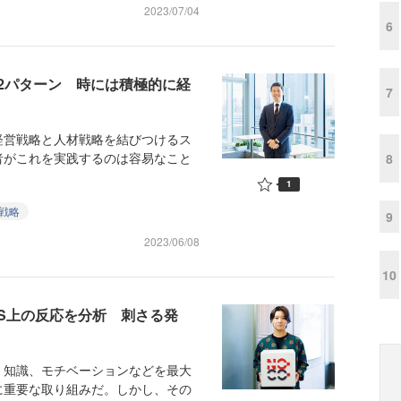
2023/07/04
6
2パターン 時には積極的に経
7
営戦略と人材戦略を結びつけるス
者がこれを実践するのは容易なこと
8
1
戦略
9
2023/06/08
10
S上の反応を分析 刺さる発
知識、モチベーションなどを最大
に重要な取り組みだ。しかし、その