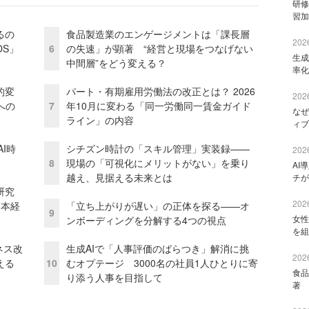
研修
習加
るの
食品製造業のエンゲージメントは「課長層
2026
OS」
6
の失速」が顕著 “経営と現場をつなげない
生成
中間層”をどう変える？
率化
的変
パート・有期雇用労働法の改正とは？ 2026
2026
への
7
年10月に変わる「同一労働同一賃金ガイド
なぜ
ライン」の内容
ィブ
I時
シチズン時計の「スキル管理」実装録——
2026
8
現場の「可視化にメリットがない」を乗り
AI
越え、見据える未来とは
チが
研究
2026
資本経
「立ち上がりが遅い」の正体を探る——オ
9
女性
ンボーディングを分解する4つの視点
を組
ネス改
生成AIで「人事評価のばらつき」解消に挑
2026
える
10
むオプテージ 3000名の社員1人ひとりに寄
食品
り添う人事を目指して
著 