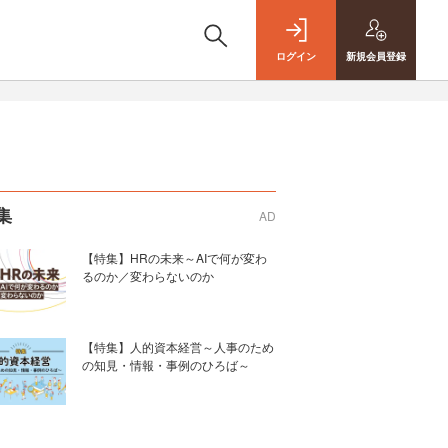
ログイン
新規
会員登録
集
AD
【特集】HRの未来～AIで何が変わ
るのか／変わらないのか
【特集】人的資本経営～人事のため
の知見・情報・事例のひろば～