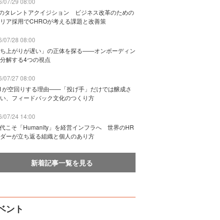
/07/29 08:00
Bのタレントアクイジション ビジネス改革のための
リア採用でCHROが考える課題と改善策
/07/28 08:00
ち上がりが遅い」の正体を探る——オンボーディン
分解する4つの視点
/07/27 08:00
n1が空回りする理由——「投げ手」だけでは醸成さ
い、フィードバック文化のつくり方
/07/24 14:00
時代こそ「Humanity」を経営インフラへ 世界のHR
ダーが立ち返る組織と個人のあり方
新着記事一覧を見る
ベント