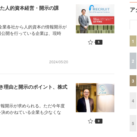
きた人的資本経営・開示の課
ア
企業各社から人的資本の情報開示が
報公開を行っている企業は、現時
1
5
2
2024/05/20
3
き理由と開示のポイント、株式
4
情報開示が求められる。ただ今年度
を決めかねている企業も少なくな
0
5