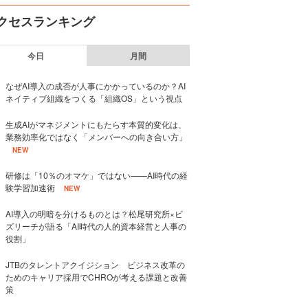
クセスランキング
今日
月間
なぜAI導入の成否が人事にかかっているのか？AI
ネイティブ組織をつくる「組織OS」という視点
生成AIがマネジメントにもたらす本質的変化は、
業務効率化ではなく「メンバーへの向き合い方」
NEW
研修は「10％のオマケ」ではない——AI時代の経
験学習加速術
NEW
AI導入の明暗を分けるものとは？松尾研究所×ビ
ズリーチが語る「AI時代の人的資本経営と人事の
役割」
JTBのタレントアクイジション ビジネス改革の
ためのキャリア採用でCHROが考える課題と改善
策