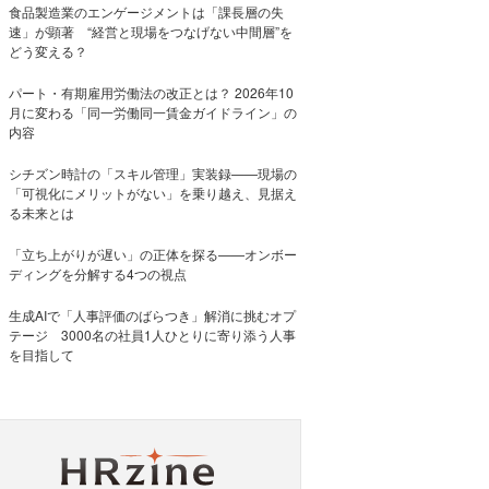
食品製造業のエンゲージメントは「課長層の失
速」が顕著 “経営と現場をつなげない中間層”を
どう変える？
パート・有期雇用労働法の改正とは？ 2026年10
月に変わる「同一労働同一賃金ガイドライン」の
内容
シチズン時計の「スキル管理」実装録——現場の
「可視化にメリットがない」を乗り越え、見据え
る未来とは
「立ち上がりが遅い」の正体を探る——オンボー
ディングを分解する4つの視点
生成AIで「人事評価のばらつき」解消に挑むオプ
テージ 3000名の社員1人ひとりに寄り添う人事
を目指して