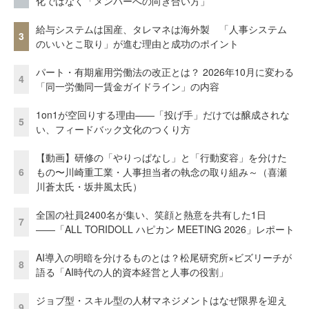
化ではなく「メンバーへの向き合い方」
給与システムは国産、タレマネは海外製 「人事システム
3
のいいとこ取り」が進む理由と成功のポイント
パート・有期雇用労働法の改正とは？ 2026年10月に変わる
4
「同一労働同一賃金ガイドライン」の内容
1on1が空回りする理由——「投げ手」だけでは醸成されな
5
い、フィードバック文化のつくり方
【動画】研修の「やりっぱなし」と「行動変容」を分けた
6
もの〜川崎重工業・人事担当者の執念の取り組み～（喜瀬
川蒼太氏・坂井風太氏）
全国の社員2400名が集い、笑顔と熱意を共有した1日
7
――「ALL TORIDOLL ハピカン MEETING 2026」レポート
AI導入の明暗を分けるものとは？松尾研究所×ビズリーチが
8
語る「AI時代の人的資本経営と人事の役割」
ジョブ型・スキル型の人材マネジメントはなぜ限界を迎え
9