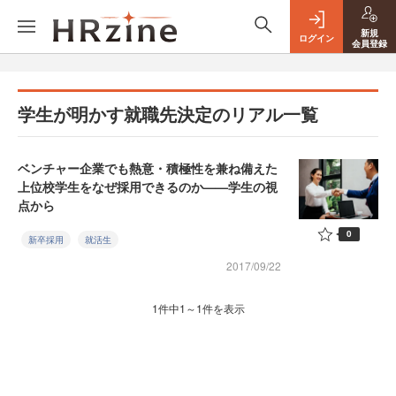
新規
ログイン
会員登録
学生が明かす就職先決定のリアル一覧
ベンチャー企業でも熱意・積極性を兼ね備えた
上位校学生をなぜ採用できるのか——学生の視
点から
0
新卒採用
就活生
2017/09/22
1件中1～1件を表示