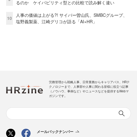
るのか ケイパビリティ型との比較で読み解く違い
人事の価値は上がる?! サイバー曽山氏、SMBCグループ、
10
塩野義製薬、江崎グリコが語る「AI×HR」
労務管理から戦略人事、日常業務からキャリアパス、HRテ
クノロジーまで、人事部や人事に関わる皆様に役立つ記事
（ノウハウ、事例など）やニュースなどを提供するWebマ
ガジンです。
メールバックナンバー