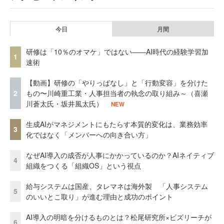
今日
月間
研修は「10％のオマケ」ではない——AI時代の経験学習加
1
速術
【動画】研修の「やりっぱなし」と「行動変容」を分けた
2
もの〜川崎重工業・人事担当者の執念の取り組み～（喜瀬
川蒼太氏・坂井風太氏）
NEW
生成AIがマネジメントにもたらす本質的変化は、業務効率
3
化ではなく「メンバーへの向き合い方」
なぜAI導入の成否が人事にかかっているのか？AIネイティブ
4
組織をつくる「組織OS」という視点
給与システムは国産、タレマネは海外製 「人事システム
5
のいいとこ取り」が進む理由と成功のポイント
AI導入の明暗を分けるものとは？松尾研究所×ビズリーチが
6