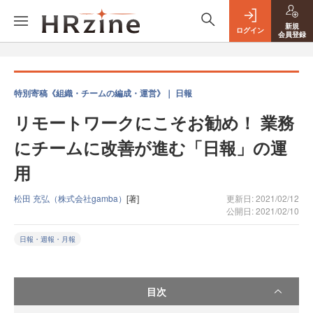
新規
ログイン
会員登録
特別寄稿《組織・チームの編成・運営》｜ 日報
リモートワークにこそお勧め！ 業務
にチームに改善が進む「日報」の運
用
松田 充弘（株式会社gamba）
[著]
更新日: 2021/02/12
公開日: 2021/02/10
日報・週報・月報
目次