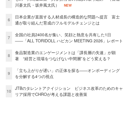
川蒼太氏・坂井風太氏）
NEW
日本企業が直面する人材成長の構造的な問題へ提言 富士
6
通が取り組んだ育成のフルモデルチェンジとは
全国の社員2400名が集い、笑顔と熱意を共有した1日
7
――「ALL TORIDOLL ハピカン MEETING 2026」レポート
食品製造業のエンゲージメントは「課長層の失速」が顕
8
著 “経営と現場をつなげない中間層”をどう変える？
「立ち上がりが遅い」の正体を探る——オンボーディング
9
を分解する4つの視点
JTBのタレントアクイジション ビジネス改革のためのキャ
10
リア採用でCHROが考える課題と改善策