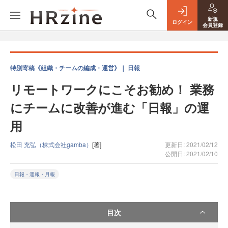
新規
ログイン
会員登録
特別寄稿《組織・チームの編成・運営》｜ 日報
リモートワークにこそお勧め！ 業務
にチームに改善が進む「日報」の運
用
松田 充弘（株式会社gamba）
[著]
更新日: 2021/02/12
公開日: 2021/02/10
日報・週報・月報
目次